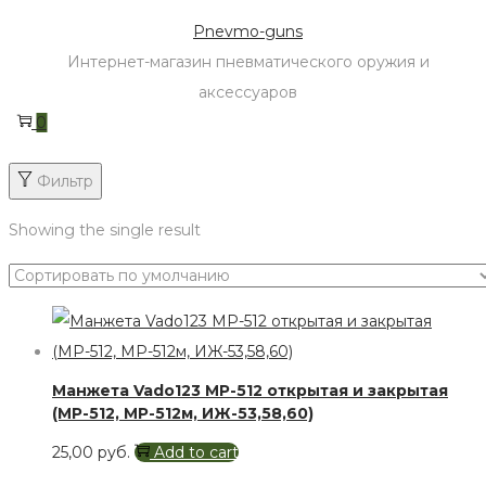
Skip
Skip
Pnevmo-guns
to
to
Интернет-магазин пневматического оружия и
navigation
content
аксессуаров
0
Фильтр
Showing the single result
Манжета Vado123 МР-512 открытая и закрытая
(МР-512, МР-512м, ИЖ-53,58,60)
25,00
руб.
Add to cart