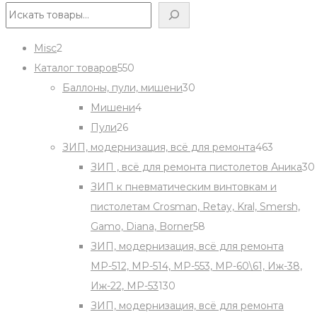
Поиск
2
Misc
2
products
550
Каталог товаров
550
products
30
Баллоны, пули, мишени
30
4
products
Мишени
4
26
products
Пули
26
products
463
ЗИП, модернизация, всё для ремонта
463
products
ЗИП , всё для ремонта пистолетов Аника
30
ЗИП к пневматическим винтовкам и
пистолетам Crosman, Retay, Kral, Smersh,
58
Gamo, Diana, Borner
58
products
ЗИП, модернизация, всё для ремонта
МР-512, МР-514, МР-553, МР-60\61, Иж-38,
130
Иж-22, МР-53
130
products
ЗИП, модернизация, всё для ремонта