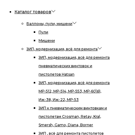
Каталог товаров
Баллоны, пули, мишени
Пули
Мишени
ЗИП, модернизация, всё для ремонта
ЗИП, модернизация, всё для ремонта
пневматических винтовок и
пистолетов Hatsan
ЗИП, модернизация, всё для ремонта
МР-512, МР-514, МР-553, МР-60\61,
Иж-38, Иж-22, МР-53
ЗИП к пневматическим винтовкам и
пистолетам Crosman, Retay, Kral,
Smersh, Gamo, Diana, Borner
ЗИП , всё для ремонта пистолетов