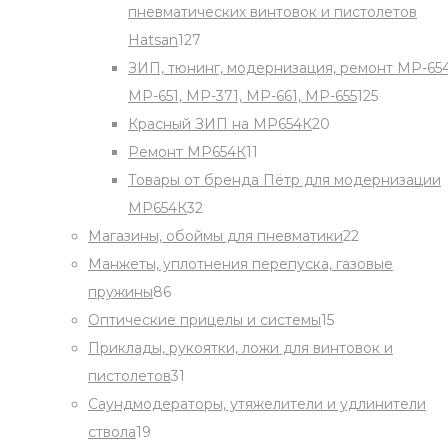
пневматических винтовок и пистолетов
127
Hatsan
127
products
ЗИП, тюнинг, модернизация, ремонт МР-654
125
МР-651, МР-371, МР-661, МР-655
125
20
products
Красный ЗИП на МР654К
20
11
products
Ремонт МР654К
11
products
Товары от бренда Пётр для модернизации
32
МР654К
32
products
22
Магазины, обоймы для пневматики
22
products
Манжеты, уплотнения перепуска, газовые
86
пружины
86
products
15
Оптические прицелы и системы
15
products
Приклады, рукоятки, ложи для винтовок и
31
пистолетов
31
products
Саундмодераторы, утяжелители и удлинители
19
ствола
19