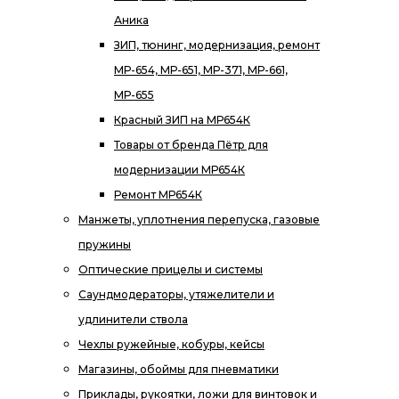
Аника
ЗИП, тюнинг, модернизация, ремонт
МР-654, МР-651, МР-371, МР-661,
МР-655
Красный ЗИП на МР654К
Товары от бренда Пётр для
модернизации МР654К
Ремонт МР654К
Манжеты, уплотнения перепуска, газовые
пружины
Оптические прицелы и системы
Саундмодераторы, утяжелители и
удлинители ствола
Чехлы ружейные, кобуры, кейсы
Магазины, обоймы для пневматики
Приклады, рукоятки, ложи для винтовок и