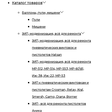
Каталог товаров
Баллоны, пули, мишени
Пули
Мишени
ЗИП, модернизация, всё для ремонта
ЗИП, модернизация, всё для ремонта
пневматических винтовок и
пистолетов Hatsan
ЗИП, модернизация, всё для ремонта
МР-512, МР-514, МР-553, МР-60\61,
Иж-38, Иж-22, МР-53
ЗИП к пневматическим винтовкам и
пистолетам Crosman, Retay, Kral,
Smersh, Gamo, Diana, Borner
ЗИП , всё для ремонта пистолетов
Аника