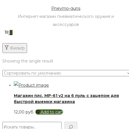
Skip
Skip
Pnevmo-guns
to
to
Интернет-магазин пневматического оружия и
navigation
content
аксессуаров
0
Фильтр
Showing the single result
Магазин плс. МР-61 v2 на 6 пуль с зацепом для
быстрой выемки магазина
12,00
руб.
Add to cart
Поиск