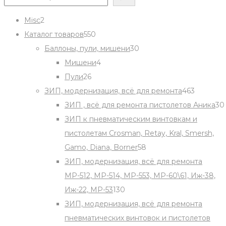
2
Misc
2
products
550
Каталог товаров
550
products
30
Баллоны, пули, мишени
30
4
products
Мишени
4
26
products
Пули
26
products
463
ЗИП, модернизация, всё для ремонта
463
products
ЗИП , всё для ремонта пистолетов Аника
30
ЗИП к пневматическим винтовкам и
пистолетам Crosman, Retay, Kral, Smersh,
58
Gamo, Diana, Borner
58
products
ЗИП, модернизация, всё для ремонта
МР-512, МР-514, МР-553, МР-60\61, Иж-38,
130
Иж-22, МР-53
130
products
ЗИП, модернизация, всё для ремонта
пневматических винтовок и пистолетов