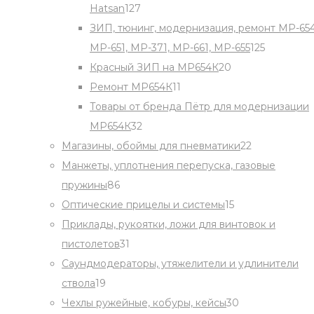
127
Hatsan
127
products
ЗИП, тюнинг, модернизация, ремонт МР-654
125
МР-651, МР-371, МР-661, МР-655
125
20
products
Красный ЗИП на МР654К
20
11
products
Ремонт МР654К
11
products
Товары от бренда Пётр для модернизации
32
МР654К
32
products
22
Магазины, обоймы для пневматики
22
products
Манжеты, уплотнения перепуска, газовые
86
пружины
86
products
15
Оптические прицелы и системы
15
products
Приклады, рукоятки, ложи для винтовок и
31
пистолетов
31
products
Саундмодераторы, утяжелители и удлинители
19
ствола
19
products
30
Чехлы ружейные, кобуры, кейсы
30