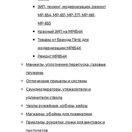
ЗИП, тюнинг, модернизация, ремонт
МР-654, МР-651, МР-371, МР-661,
МР-655
Красный ЗИП на МР654К
Товары от бренда Пётр для
модернизации МР654К
Ремонт МР654К
Манжеты, уплотнения перепуска, газовые
пружины
Оптические прицелы и системы
Саундмодераторы, утяжелители и
удлинители ствола
Чехлы ружейные, кобуры, кейсы
Магазины, обоймы для пневматики
Приклады, рукоятки, ложи для винтовок и
пистолетов