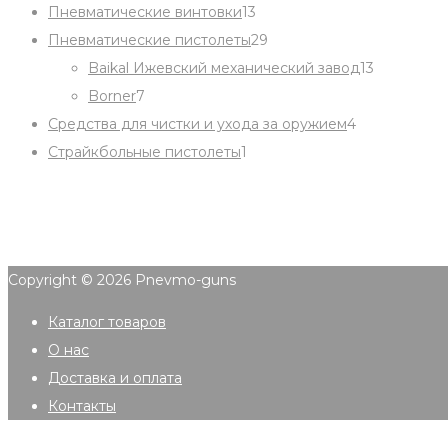
13
products
Пневматические винтовки
13
products
29
Пневматические пистолеты
29
products
13
Baikal Ижевский механический завод
13
7
products
Borner
7
products
4
Средства для чистки и ухода за оружием
4
1
products
Страйкбольные пистолеты
1
product
Copyright © 2026
Pnevmo-guns
Каталог товаров
О нас
Доставка и оплата
Контакты