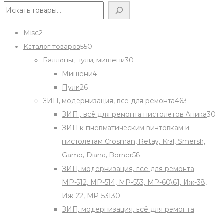
Поиск
2
Misc
2
products
550
Каталог товаров
550
products
30
Баллоны, пули, мишени
30
4
products
Мишени
4
26
products
Пули
26
products
463
ЗИП, модернизация, всё для ремонта
463
products
ЗИП , всё для ремонта пистолетов Аника
30
ЗИП к пневматическим винтовкам и
пистолетам Crosman, Retay, Kral, Smersh,
58
Gamo, Diana, Borner
58
products
ЗИП, модернизация, всё для ремонта
МР-512, МР-514, МР-553, МР-60\61, Иж-38,
130
Иж-22, МР-53
130
products
ЗИП, модернизация, всё для ремонта