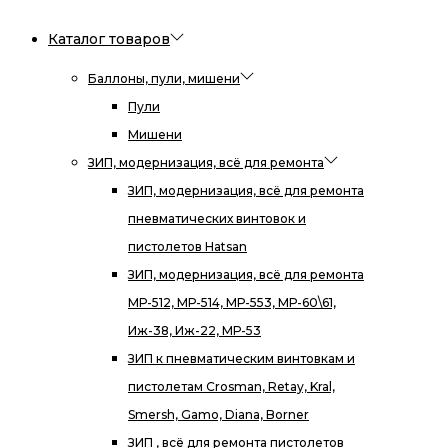
Каталог товаров
Баллоны, пули, мишени
Пули
Мишени
ЗИП, модернизация, всё для ремонта
ЗИП, модернизация, всё для ремонта
пневматических винтовок и
пистолетов Hatsan
ЗИП, модернизация, всё для ремонта
МР-512, МР-514, МР-553, МР-60\61,
Иж-38, Иж-22, МР-53
ЗИП к пневматическим винтовкам и
пистолетам Crosman, Retay, Kral,
Smersh, Gamo, Diana, Borner
ЗИП , всё для ремонта пистолетов