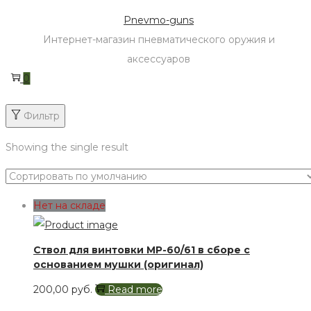
Skip
Skip
Pnevmo-guns
to
to
Интернет-магазин пневматического оружия и
navigation
content
аксессуаров
0
Фильтр
Showing the single result
Нет на складе
Ствол для винтовки МР-60/61 в сборе с
основанием мушки (оригинал)
200,00
руб.
Read more