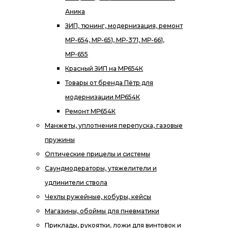
Аника
ЗИП, тюнинг, модернизация, ремонт
МР-654, МР-651, МР-371, МР-661,
МР-655
Красный ЗИП на МР654К
Товары от бренда Пётр для
модернизации МР654К
Ремонт МР654К
Манжеты, уплотнения перепуска, газовые
пружины
Оптические прицелы и системы
Саундмодераторы, утяжелители и
удлинители ствола
Чехлы ружейные, кобуры, кейсы
Магазины, обоймы для пневматики
Приклады, рукоятки, ложи для винтовок и