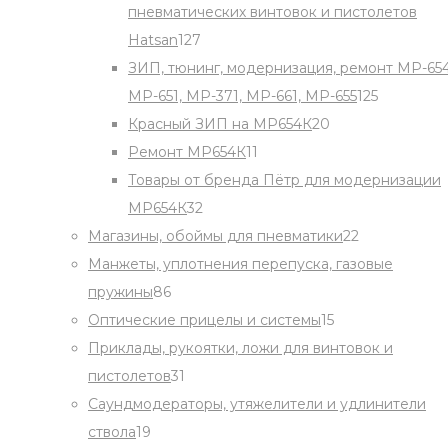
пневматических винтовок и пистолетов
127
Hatsan
127
products
ЗИП, тюнинг, модернизация, ремонт МР-654
125
МР-651, МР-371, МР-661, МР-655
125
20
products
Красный ЗИП на МР654К
20
11
products
Ремонт МР654К
11
products
Товары от бренда Пётр для модернизации
32
МР654К
32
products
22
Магазины, обоймы для пневматики
22
products
Манжеты, уплотнения перепуска, газовые
86
пружины
86
products
15
Оптические прицелы и системы
15
products
Приклады, рукоятки, ложи для винтовок и
31
пистолетов
31
products
Саундмодераторы, утяжелители и удлинители
19
ствола
19