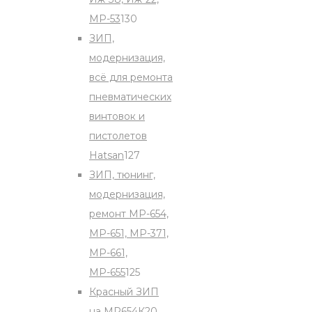
130
МР-53
130
products
ЗИП,
модернизация,
всё для ремонта
пневматических
винтовок и
пистолетов
127
Hatsan
127
products
ЗИП, тюнинг,
модернизация,
ремонт МР-654,
МР-651, МР-371,
МР-661,
125
МР-655
125
products
Красный ЗИП
20
на МР654К
20