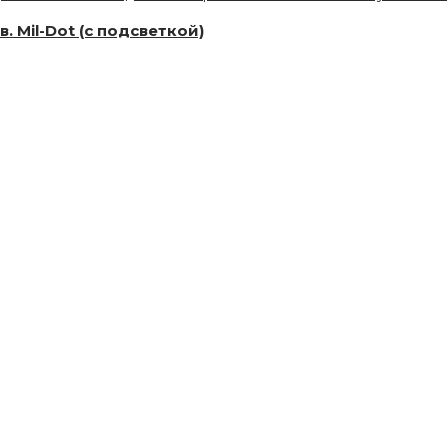
. Mil-Dot (c подсветкой)
le
ts.
ns
n
ct