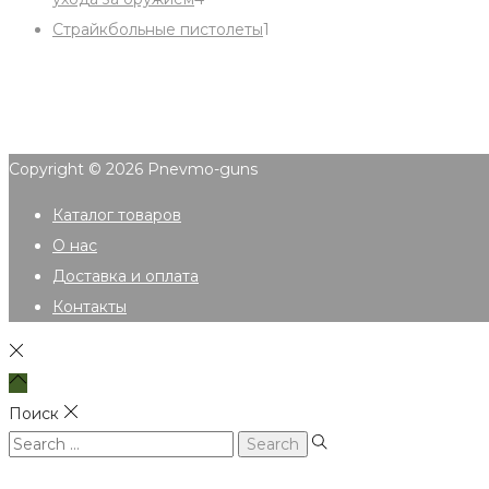
products
1
Страйкбольные пистолеты
1
product
Copyright © 2026
Pnevmo-guns
Каталог товаров
О нас
Доставка и оплата
Контакты
Поиск
Search
for: