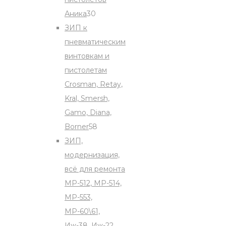
30
Аника
30
products
ЗИП к
пневматическим
винтовкам и
пистолетам
Crosman, Retay,
Kral, Smersh,
Gamo, Diana,
58
Borner
58
products
ЗИП,
модернизация,
всё для ремонта
МР-512, МР-514,
МР-553,
МР-60\61,
Иж-38, Иж-22,