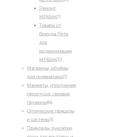
products
Ремонт
11
МР654К
11
products
Товары от
бренда Пётр
для
модернизации
32
МР654К
32
products
Магазины, обоймы
22
для пневматики
22
products
Манжеты, уплотнения
перепуска, газовые
86
пружины
86
products
Оптические прицелы
15
и системы
15
products
Приклады, рукоятки,
ложи для винтовок и