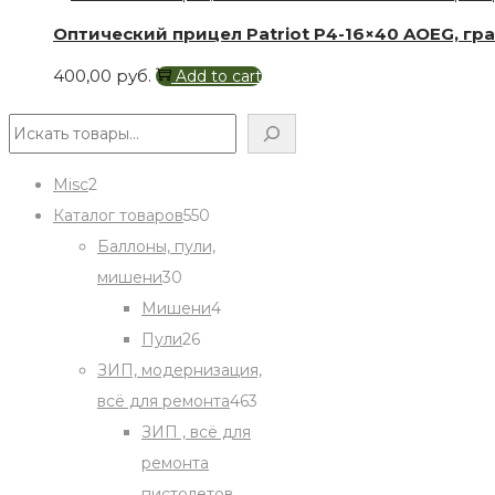
has
Оптический прицел Patriot P4-16×40 AOEG, грав
multip
400,00
руб.
Add to cart
varian
The
Поиск
optio
may
2
Misc
2
be
products
550
Каталог товаров
550
chose
products
Баллоны, пули,
on
30
мишени
30
the
products
4
Мишени
4
produ
26
products
Пули
26
page
products
ЗИП, модернизация,
463
всё для ремонта
463
products
ЗИП , всё для
ремонта
пистолетов