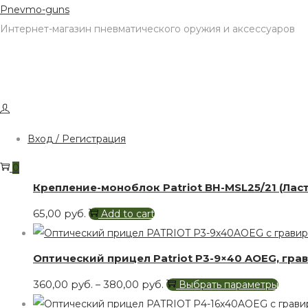
Skip
Skip
Pnevmo-guns
to
to
Интернет-магазин пневматического оружия и аксессуаров
navigation
content
Фильтр
Показать 3 результатов
Вход / Регистрация
0
Крепление-моноблок Patriot BH-MSL25/21 (Ласто
65,00
руб.
Add to cart
Оптический прицел Patriot P3-9×40 AOEG, грав.
360,00
руб.
380,00
руб.
This
–
Выбрать параметры
produ