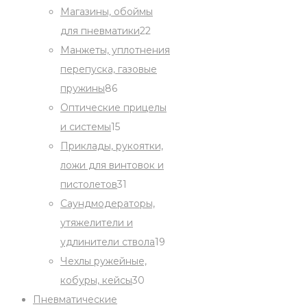
products
Магазины, обоймы
22
для пневматики
22
products
Манжеты, уплотнения
перепуска, газовые
86
пружины
86
products
Оптические прицелы
15
и системы
15
products
Приклады, рукоятки,
ложи для винтовок и
31
пистолетов
31
products
Саундмодераторы,
утяжелители и
19
удлинители ствола
19
products
Чехлы ружейные,
30
кобуры, кейсы
30
products
Пневматические