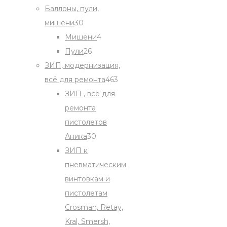
products
Баллоны, пули,
30
мишени
30
products
4
Мишени
4
26
products
Пули
26
products
ЗИП, модернизация,
463
всё для ремонта
463
products
ЗИП , всё для
ремонта
пистолетов
30
Аника
30
products
ЗИП к
пневматическим
винтовкам и
пистолетам
Crosman, Retay,
Kral, Smersh,