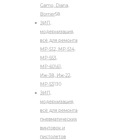
Gamo, Diana,
58
Borner
58
products
ЗИП,
модернизация,
всё для ремонта
МР-512, МР-514,
МР-553,
МР-60\61,
Иж-38, Иж-22,
130
МР-53
130
products
ЗИП,
модернизация,
всё для ремонта
пневматических
винтовок и
пистолетов