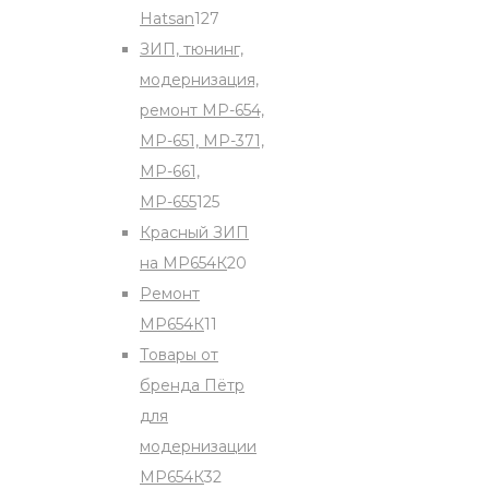
127
Hatsan
127
products
ЗИП, тюнинг,
модернизация,
ремонт МР-654,
МР-651, МР-371,
МР-661,
125
МР-655
125
products
Красный ЗИП
20
на МР654К
20
products
Ремонт
11
МР654К
11
products
Товары от
бренда Пётр
для
модернизации
32
МР654К
32