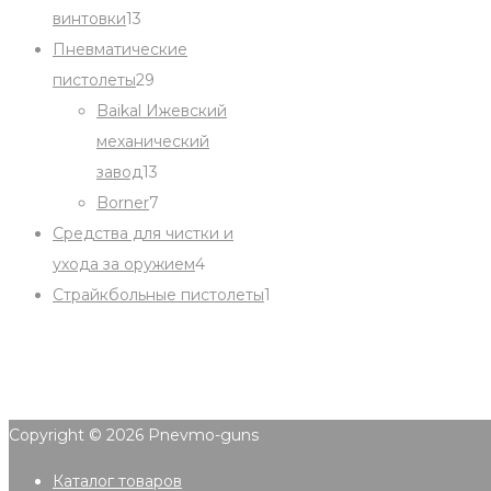
13
винтовки
13
products
Пневматические
29
пистолеты
29
products
Baikal Ижевский
механический
13
завод
13
products
7
Borner
7
products
Средства для чистки и
4
ухода за оружием
4
products
1
Страйкбольные пистолеты
1
product
Copyright © 2026
Pnevmo-guns
Каталог товаров