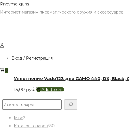
Skip
Skip
Pnevmo-guns
to
to
Интернет-магазин пневматического оружия и аксессуаров
navigation
content
Фильтр
Showing the single result
Вход / Регистрация
0
Уплотнение Vado123 для GAMO 440, DX, Black,
15,00
руб.
Add to cart
Поиск
2
Misc
2
products
550
Каталог товаров
550