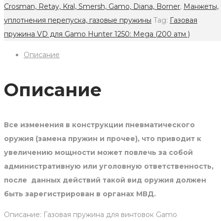
для
Crosman, Retay, Kral, Smersh, Gamo, Diana, Borner
,
Манжеты,
Gamo
уплотнения перепуска, газовые пружины
Tag:
Газовая
Hunter
пружина VD для Gamo Hunter 1250: Mega (200 атм )
1250:
Описание
Mega
(200
атм.)
Описание
quantity
Все изменения в конструкции пневматического
оружия (замена пружин и прочее), что приводит к
увеличению мощности может повлечь за собой
административную или уголовную ответственность,
после данных действий такой вид оружия должен
быть зарегистрирован в органах МВД.
Описание: Газовая пружина для винтовок Gamo