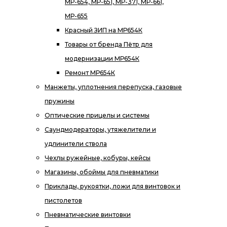
МР-654, МР-651, МР-371, МР-661,
МР-655
Красный ЗИП на МР654К
Товары от бренда Пётр для
модернизации МР654К
Ремонт МР654К
Манжеты, уплотнения перепуска, газовые
пружины
Оптические прицелы и системы
Саундмодераторы, утяжелители и
удлинители ствола
Чехлы ружейные, кобуры, кейсы
Магазины, обоймы для пневматики
Приклады, рукоятки, ложи для винтовок и
пистолетов
Пневматические винтовки