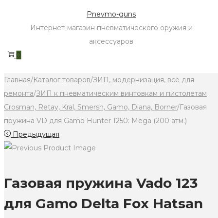
Skip
Skip
Pnevmo-guns
to
to
Интернет-магазин пневматического оружия и
navigation
content
аксессуаров
0
Главная
/
Каталог товаров
/
ЗИП, модернизация, всё для
ремонта
/
ЗИП к пневматическим винтовкам и пистолетам
Crosman, Retay, Kral, Smersh, Gamo, Diana, Borner
/
Газовая
пружина VD для Gamo Hunter 1250: Mega (200 атм.)
Предыдущая
Газовая пружина Vado 123
для Gamo Delta Fox Hatsan