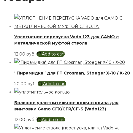
Уплотнение перепуска Vado 123 для GAMO с
металлической муфтой ствола
12,00
руб.
Add to cart
“Пирамидка” для ГП Crosman, Stoeger X-10 / X-20
20,00
руб.
Add to cart
Большое уплотнительное кольцо клипа для
винтовки Gamo CFX/CFR/CF-S (Vado123)
12,00
руб.
Add to cart