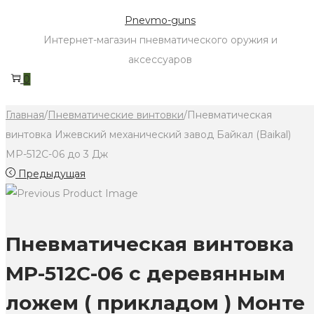
Skip
Skip
Pnevmo-guns
to
to
Интернет-магазин пневматического оружия и
navigation
content
аксессуаров
0
Главная
/
Пневматические винтовки
/
Пневматическая
винтовка Ижевский механический завод Байкал (Baikal)
МР-512С-06 до 3 Дж
Предыдущая
Пневматическая винтовка
МР-512С-06 с деревянным
ложем ( прикладом ) Монте