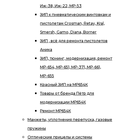
Иж-38, Иж-22, МР-53
ЗИП к пневматическим винтовкам и
пистолетам Crosman, Retay, Kral,
Smersh, Gamo, Diana, Borner
ЗИП , всё для ремонта пистолетов
Аника
ЗИП, тюнинг, модернизация, ремонт
МР-654, МР-651, МР-371, МР-661,
МР-655
Красный ЗИП на МР654К
Товары от бренда Пётр для
модернизации МР654К
Ремонт МР654К
Манжеты, уплотнения перепуска, газовые
пружины
Оптические прицелы и системы