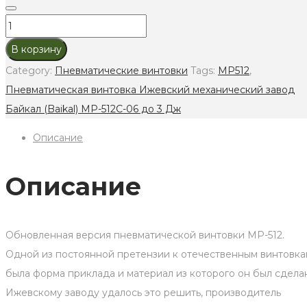
Пневматическая
винтовка
В корзину
Ижевский
Category:
Пневматические винтовки
Tags:
МР512
,
механический
Пневматическая винтовка Ижевский механический завод
завод
Байкал (Baikal) МР-512С-06 до 3 Дж
Байкал
Описание
(Baikal)
МР-512С-06
до
Описание
3
Дж
quantity
Обновленная версия пневматической винтовки МР-512.
Одной из постоянной претензии к отечественным винтовка
была форма приклада и материал из которого он был сдела
Ижевскому заводу удалось это решить, производитель