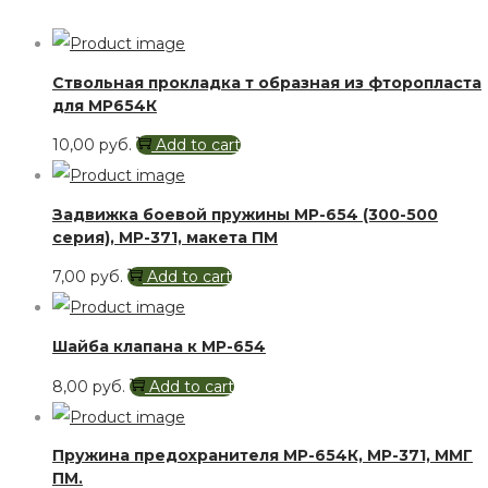
Ствольная прокладка т образная из фторопласта
для МР654К
10,00
руб.
Add to cart
Задвижка боевой пружины МР-654 (300-500
серия), МР-371, макета ПМ
7,00
руб.
Add to cart
Шайба клапана к МР-654
8,00
руб.
Add to cart
Пружина предохранителя МР-654К, МР-371, ММГ
ПМ.