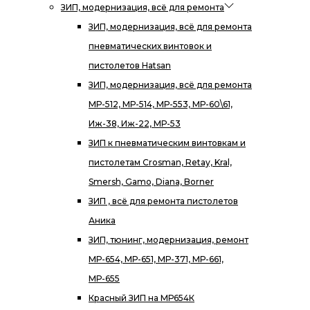
ЗИП, модернизация, всё для ремонта
ЗИП, модернизация, всё для ремонта
пневматических винтовок и
пистолетов Hatsan
ЗИП, модернизация, всё для ремонта
МР-512, МР-514, МР-553, МР-60\61,
Иж-38, Иж-22, МР-53
ЗИП к пневматическим винтовкам и
пистолетам Crosman, Retay, Kral,
Smersh, Gamo, Diana, Borner
ЗИП , всё для ремонта пистолетов
Аника
ЗИП, тюнинг, модернизация, ремонт
МР-654, МР-651, МР-371, МР-661,
МР-655
Красный ЗИП на МР654К