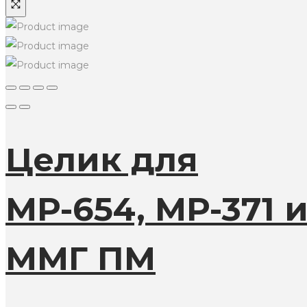
Целик для
МР-654, МР-371 
ММГ ПМ