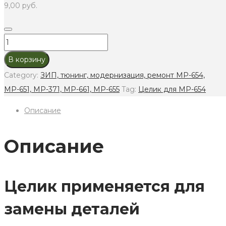
9,00
руб.
Целик
для
В корзину
МР-654,
Category:
ЗИП, тюнинг, модернизация, ремонт МР-654,
МР-371
МР-651, МР-371, МР-661, МР-655
Tag:
Целик для МР-654
и
Описание
ММГ
ПМ
quantity
Описание
Целик применяется для
замены деталей