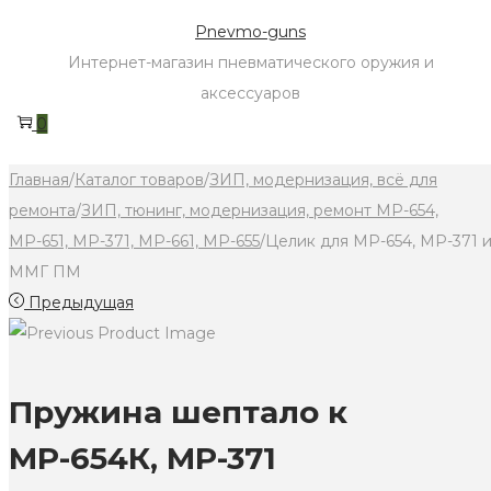
Skip
Skip
Pnevmo-guns
to
to
Интернет-магазин пневматического оружия и
navigation
content
аксессуаров
0
Главная
/
Каталог товаров
/
ЗИП, модернизация, всё для
ремонта
/
ЗИП, тюнинг, модернизация, ремонт МР-654,
МР-651, МР-371, МР-661, МР-655
/
Целик для МР-654, МР-371 
ММГ ПМ
Предыдущая
Пружина шептало к
МР-654К, МР-371