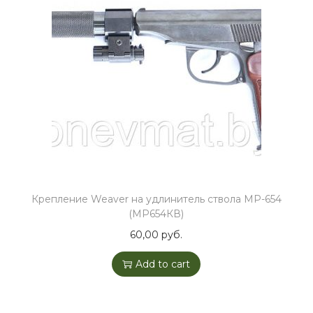
Крепление Weaver на удлинитель ствола МР-654
(МР654КВ)
60,00
руб.
Add to cart