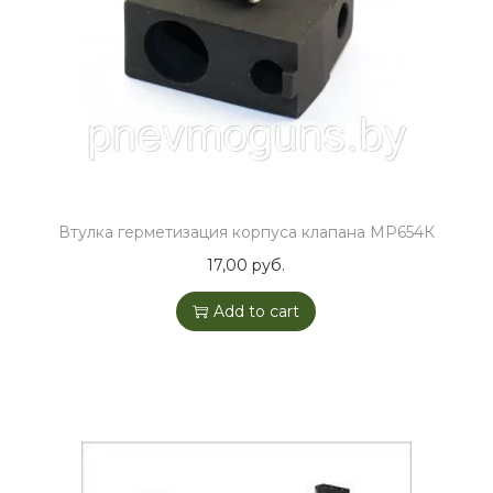
o
n
Втулка герметизация корпуса клапана МР654К
17,00
руб.
Add to cart