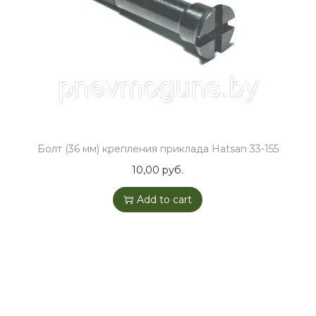
o
n
Болт (36 мм) крепления приклада Hatsan 33-155
10,00
руб.
Add to cart