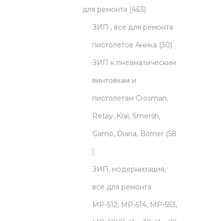
o
t
p
o
4
d
для ремонта
463
d
s
r
d
6
u
ЗИП , всё для ремонта
u
o
u
3
c
3
пистолетов Аника
30
c
d
c
p
t
0
ЗИП к пневматическим
t
u
t
r
s
p
винтовкам и
s
c
s
o
r
пистолетам Crosman,
t
d
o
Retay, Kral, Smersh,
s
u
d
Gamo, Diana, Borner
58
5
c
u
8
t
c
ЗИП, модернизация,
p
s
t
всё для ремонта
r
s
МР-512, МР-514, МР-553,