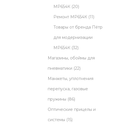
5
u
2
МР654К
20
p
c
0
1
Ремонт МР654К
11
r
t
p
1
Товары от бренда Пётр
o
s
r
p
для модернизации
d
3
o
r
МР654К
32
u
2
d
o
Магазины, обоймы для
c
p
u
2
d
пневматики
22
t
r
c
2
u
Манжеты, уплотнения
s
o
t
p
c
перепуска, газовые
8
d
s
r
t
пружины
86
6
u
o
s
Оптические прицелы и
1
p
c
d
системы
15