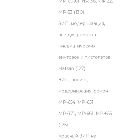
o
МР-60\61, Иж-38, Иж-22,
d
1
МР-53
130
u
3
ЗИП, модернизация,
c
0
всё для ремонта
t
p
пневматических
s
r
винтовок и пистолетов
o
1
Hatsan
127
d
2
ЗИП, тюнинг,
u
7
модернизация, ремонт
c
p
МР-654, МР-651,
t
r
МР-371, МР-661, МР-655
1
s
o
125
2
d
Красный ЗИП на