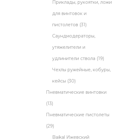
5
r
t
u
Приклады, рукоятки, ложи
p
o
s
c
для винтовок и
r
d
3
t
пистолетов
31
o
u
1
s
Саундмодераторы,
d
c
p
утяжелители и
u
t
r
1
удлинители ствола
19
c
s
o
9
Чехлы ружейные, кобуры,
3
t
d
p
кейсы
30
0
s
u
r
Пневматические винтовки
1
p
c
o
13
3
r
t
d
Пневматические пистолеты
p
2
o
s
u
29
r
9
d
c
Baikal Ижевский