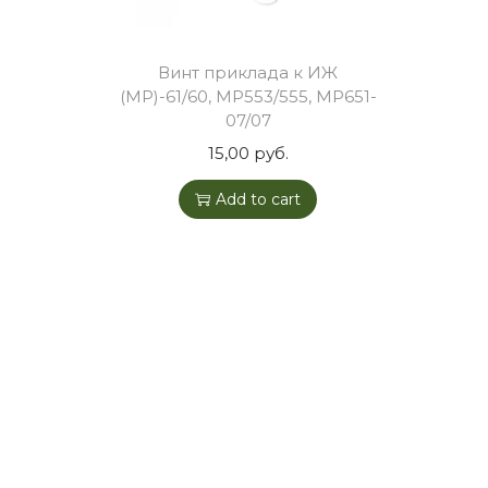
o
n
Винт приклада к ИЖ
(МР)-61/60, МР553/555, МР651-
07/07
15,00
руб.
Add to cart