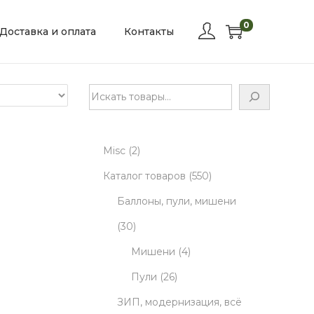
0
Доставка и оплата
Контакты
П
о
и
2
Misc
2
с
к
p
5
Каталог товаров
550
r
5
Баллоны, пули, мишени
3
o
0
30
0
d
4
p
Мишени
4
p
u
2
p
r
Пули
26
r
c
6
r
o
ЗИП, модернизация, всё