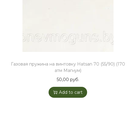
o
n
Газовая пружина на винтовку Hatsan 70 (55/90) (170
атм Магнум)
50,00
руб.
Add to cart