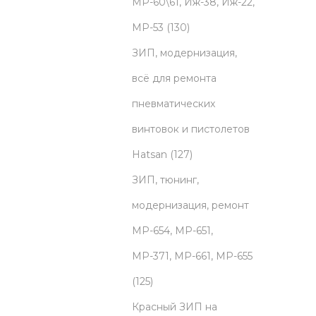
o
МР-60\61, Иж-38, Иж-22,
d
1
МР-53
130
u
3
ЗИП, модернизация,
c
0
всё для ремонта
t
p
пневматических
s
r
винтовок и пистолетов
o
1
Hatsan
127
d
2
ЗИП, тюнинг,
u
7
модернизация, ремонт
c
p
МР-654, МР-651,
t
r
МР-371, МР-661, МР-655
1
s
o
125
2
d
Красный ЗИП на