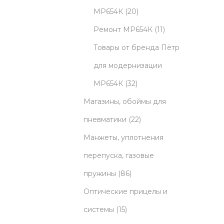
5
u
2
МР654К
20
p
c
0
1
Ремонт МР654К
11
r
t
p
1
Товары от бренда Пётр
o
s
r
p
для модернизации
d
3
o
r
МР654К
32
u
2
d
o
Магазины, обоймы для
c
p
u
2
d
пневматики
22
t
r
c
2
u
Манжеты, уплотнения
s
o
t
p
c
перепуска, газовые
8
d
s
r
t
пружины
86
6
u
o
s
Оптические прицелы и
1
p
c
d
системы
15