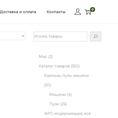
0
Доставка и оплата
Контакты
П
о
и
2
Misc
2
с
к
p
5
Каталог товаров
550
r
5
Баллоны, пули, мишени
3
o
0
30
0
d
4
p
Мишени
4
p
u
2
p
r
Пули
26
r
c
6
r
o
ЗИП, модернизация, всё