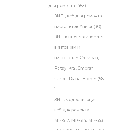
o
t
p
o
4
d
для ремонта
463
d
s
r
d
6
u
ЗИП , всё для ремонта
u
o
u
3
c
3
пистолетов Аника
30
c
d
c
p
t
0
ЗИП к пневматическим
t
u
t
r
s
p
винтовкам и
s
c
s
o
r
пистолетам Crosman,
t
d
o
Retay, Kral, Smersh,
s
u
d
Gamo, Diana, Borner
58
5
c
u
8
t
c
ЗИП, модернизация,
p
s
t
всё для ремонта
r
s
МР-512, МР-514, МР-553,