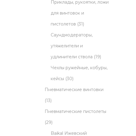
5
r
t
u
Приклады, рукоятки, ложи
p
o
s
c
для винтовок и
r
d
3
t
пистолетов
31
o
u
1
s
Саундмодераторы,
d
c
p
утяжелители и
u
t
r
1
удлинители ствола
19
c
s
o
9
Чехлы ружейные, кобуры,
3
t
d
p
кейсы
30
0
s
u
r
Пневматические винтовки
1
p
c
o
13
3
r
t
d
Пневматические пистолеты
p
2
o
s
u
29
r
9
d
c
Baikal Ижевский