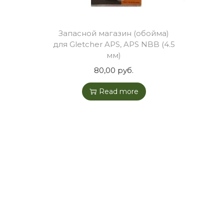
o
n
Запасной магазин (обойма)
для Gletcher APS, APS NBB (4.5
мм)
80,00
руб.
Read more