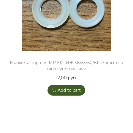
o
n
Манжета поршня МР 512, ИЖ 38/53/60/61. Открытого
типа супер магнум
12,00
руб.
Add to cart