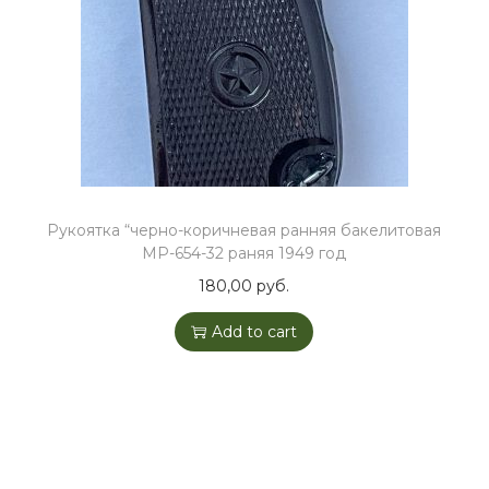
o
n
Рукоятка “черно-коричневая ранняя бакелитовая
МР-654-32 раняя 1949 год
180,00
руб.
Add to cart