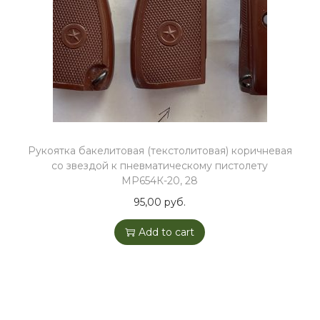
o
n
Рукоятка бакелитовая (текстолитовая) коричневая
со звездой к пневматическому пистолету
МР654К-20, 28
95,00
руб.
Add to cart