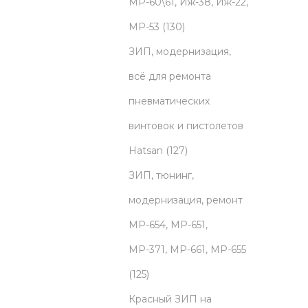
o
МР-60\61, Иж-38, Иж-22,
d
1
МР-53
130
u
3
ЗИП, модернизация,
c
0
всё для ремонта
t
p
пневматических
s
r
винтовок и пистолетов
o
1
Hatsan
127
d
2
ЗИП, тюнинг,
u
7
модернизация, ремонт
c
p
МР-654, МР-651,
t
r
МР-371, МР-661, МР-655
1
s
o
125
2
d
Красный ЗИП на