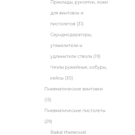
5
r
t
u
Приклады, рукоятки, ложи
p
o
s
c
для винтовок и
r
d
3
t
пистолетов
31
o
u
1
s
Саундмодераторы,
d
c
p
утяжелители и
u
t
r
1
удлинители ствола
19
c
s
o
9
Чехлы ружейные, кобуры,
3
t
d
p
кейсы
30
0
s
u
r
Пневматические винтовки
1
p
c
o
13
3
r
t
d
Пневматические пистолеты
p
2
o
s
u
29
r
9
d
c
Baikal Ижевский