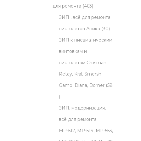
o
t
p
o
4
d
для ремонта
463
d
s
r
d
6
u
ЗИП , всё для ремонта
u
o
u
3
c
3
пистолетов Аника
30
c
d
c
p
t
0
ЗИП к пневматическим
t
u
t
r
s
p
винтовкам и
s
c
s
o
r
пистолетам Crosman,
t
d
o
Retay, Kral, Smersh,
s
u
d
Gamo, Diana, Borner
58
5
c
u
8
t
c
ЗИП, модернизация,
p
s
t
всё для ремонта
r
s
МР-512, МР-514, МР-553,