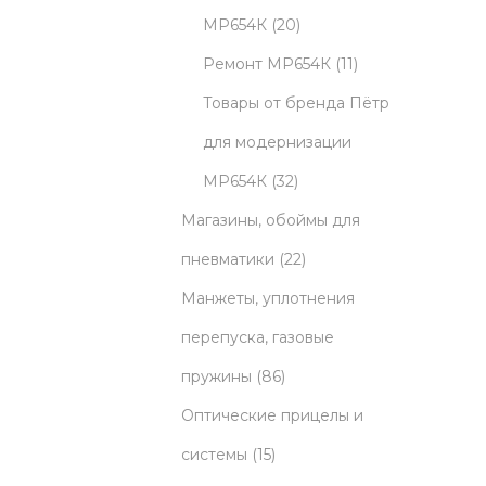
5
u
2
МР654К
20
p
c
0
1
Ремонт МР654К
11
r
t
p
1
Товары от бренда Пётр
o
s
r
p
для модернизации
d
3
o
r
МР654К
32
u
2
d
o
Магазины, обоймы для
c
p
u
2
d
пневматики
22
t
r
c
2
u
Манжеты, уплотнения
s
o
t
p
c
перепуска, газовые
8
d
s
r
t
пружины
86
6
u
o
s
Оптические прицелы и
1
p
c
d
системы
15