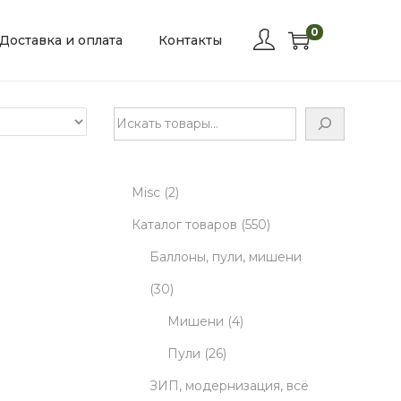
0
Доставка и оплата
Контакты
П
о
и
2
Misc
2
с
к
p
5
Каталог товаров
550
r
5
Баллоны, пули, мишени
3
o
0
30
0
d
4
p
Мишени
4
p
u
2
p
r
Пули
26
r
c
6
r
o
ЗИП, модернизация, всё