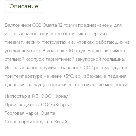
Описание
C
O
2
Баллончики CO2 Quarta 12 грамм предназначены для
Q
использования в качестве источника энергии в
u
пневматических пистолетах и винтовках, работающих на
a
углекислом газе. В упаковке 10 штук. Баллончик имеет
r
стальной корпус с герметичной закупоркой горлышка.
t
Использование оружия с баллоном CO2 рекомендуется
a
при температуре не ниже +5°С, во избежание падения
,
давления, влекущего критическое снижение мощности.
1
Импортер в РБ: ООО “Фриал”
2
Производитель: ООО «Кварта»
г
Торговая марка: Quarta
.
Страна производства: Китай
(
1