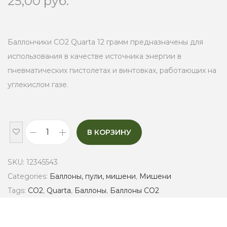
25,00
руб.
Баллончики CO2 Quarta 12 грамм предназначены для
использования в качестве источника энергии в
пневматических пистолетах и винтовках, работающих на
углекислом газе.
В КОРЗИНУ
Б
а
SKU:
12345543
л
Categories:
Баллоны, пули, мишени
,
Мишени
л
Tags:
CO2
,
Quarta
,
Баллоны
,
Баллоны CO2
о
н
ы