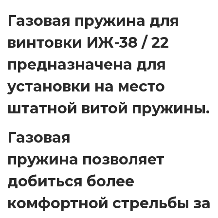
л
Газовая пружина для
у
винтовки ИЖ-38 / 22
ж
и
предназначена для
в
а
установки на место
е
штатной витой пружины.
м
а
Газовая
я
1
пружина
позволяет
0
0
добиться более
А
комфортной стрельбы за
т
м