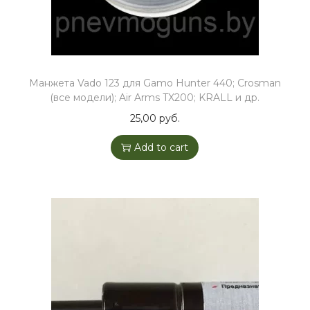
Манжета Vado 123 для Gamo Hunter 440; Crosman
(все модели); Air Arms TX200; KRALL и др.
25,00
руб.
Add to cart