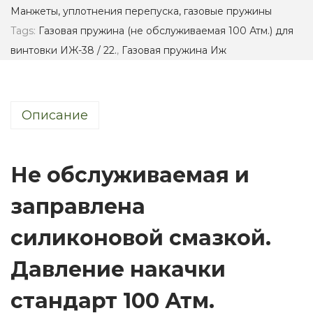
Манжеты, уплотнения перепуска, газовые пружины
в
Tags:
Газовая пружина (не обслуживаемая 100 Атм.) для
а
винтовки ИЖ-38 / 22.
,
Газовая пружина Иж
я
п
р
Описание
у
ж
и
Не обслуживаемая и
н
а
заправлена
(
силиконовой смазкой.
н
е
Давление накачки
о
б
стандарт 100 Атм.
с