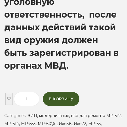
уголовную
ответственность, после
данных действий такой
вид оружия должен
быть зарегистрирован в
органах МВД.
В КОРЗИНУ
Г
а
Categories:
ЗИП, модернизация, всё для ремонта МР-512,
з
МР-514, МР-553, МР-60\61, Иж-38, Иж-22, МР-53
,
о