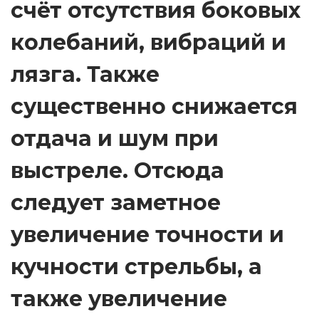
счёт отсутствия боковых
.
колебаний, вибраций и
)
д
лязга. Также
л
я
существенно снижается
в
отдача и шум при
и
н
выстреле. Отсюда
т
следует заметное
о
в
увеличение точности и
к
и
кучности стрельбы, а
И
также увеличение
Ж
-