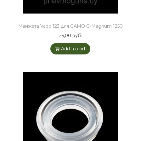
Манжета Vado 123 для GAMO G-Magnum 1250
25,00
руб.
Add to cart