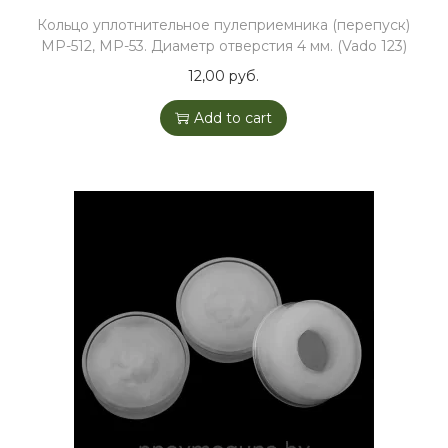
Кольцо уплотнительное пулеприемника (перепуск)
МР-512, МР-53. Диаметр отверстия 4 мм. (Vado 123)
12,00
руб.
Add to cart