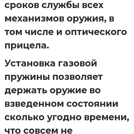
сроков службы всех
3
механизмов оружия, в
8
/
том числе и оптического
2
2
прицела.
.
q
Установка газовой
u
пружины позволяет
a
n
держать оружие во
t
i
взведенном состоянии
t
сколько угодно времени,
y
что совсем не