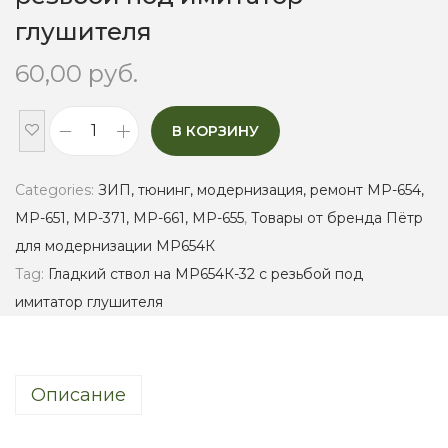
глушителя
60,00
руб.
В КОРЗИНУ
Г
л
Categories:
ЗИП, тюнинг, модернизация, ремонт МР-654,
а
МР-651, МР-371, МР-661, МР-655
,
Товары от бренда Пётр
д
для модернизации МР654К
к
Tag:
Гладкий ствол на МР654К-32 с резьбой под
и
имитатор глушителя
й
с
т
Описание
в
о