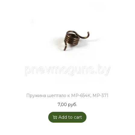
Пружина шептало к МР-654К, МР-371
7,00
руб.
Add to cart