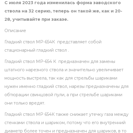
л
С июля 2023 года изменилась форма заводского
н
ствола на 32 серию, теперь он такой же, как и 20-
а
28, учитывайте при заказе.
М
Описание
Р
Гладкий ствол МР-654К представляет собой
6
стационарный гладкий ствол .
5
4
Гладкий ствол МР-654 К предназначен для замены
К
штатного нарезного ствола и значительно увеличивает
-
мощность выстрела, так как для стрельбы шариками
3
нужен именно гладкий ствол, нарезы предназначены для
2
обтюрации свинцовой пули, а при стрельбе шариками
с
они только вредят.
р
Гладкий ствол МР 654К также снижает утечку газа между
е
стенками ствола и шариком, потому что его внутренний
з
диаметр более точен и предназначен для шариков, в то