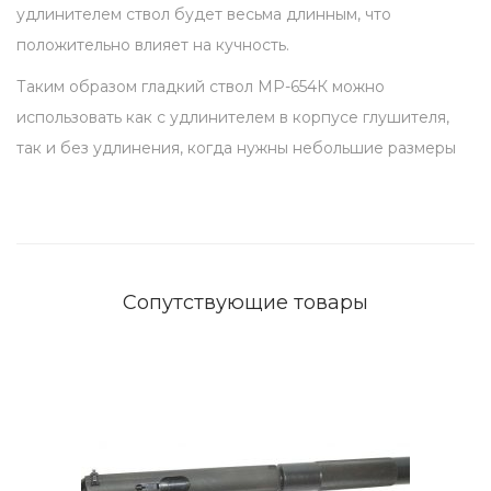
л
удлинителем ствол будет весьма длинным, что
у
положительно влияет на кучность.
ш
Таким образом гладкий ствол МР-654К можно
и
использовать как с удлинителем в корпусе глушителя,
т
так и без удлинения, когда нужны небольшие размеры
е
л
я
q
u
Сопутствующие товары
a
n
t
i
t
y