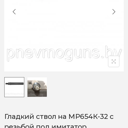
o
n
Гладкий ствол на МР654К-32 с
резьбой под имитатор