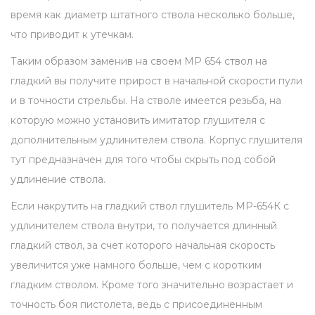
ь
время как диаметр штатного ствола несколько больше,
б
что приводит к утечкам.
о
Таким образом заменив на своем МР 654 ствол на
й
гладкий вы получите прирост в начальной скорости пули
п
и в точности стрельбы. На стволе имеется резьба, на
о
которую можно установить имитатор глушителя с
д
дополнительным удлинителем ствола. Корпус глушителя
и
тут предназначен для того чтобы скрыть под собой
м
удлинение ствола.
и
т
Если накрутить на гладкий ствол глушитель МР-654К с
а
удлинителем ствола внутри, то получается длинный
т
гладкий ствол, за счет которого начальная скорость
о
увеличится уже намного больше, чем с коротким
р
гладким стволом. Кроме того значительно возрастает и
г
точность боя пистолета, ведь с присоединенным