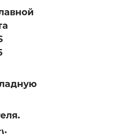
лавной
та
S
5
кладную
еля.
):