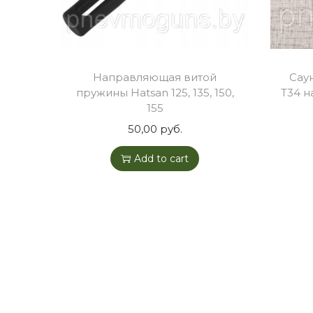
Направляющая витой
Сау
пружины Hatsan 125, 135, 150,
T34 н
155
50,00
руб.
Add to cart