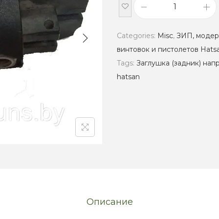
З
а
Categories:
Misc
,
ЗИП, модер
г
винтовок и пистолетов Hats
л
Tags:
Заглушка (задник) нап
у
hatsan
ш
к
а
(
з
а
д
н
и
Описание
к
)