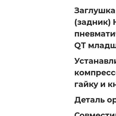
Заглушка
(задник) 
пневмати
QT младши
Устанавли
компресс
гайку и к
Деталь о
Совмести