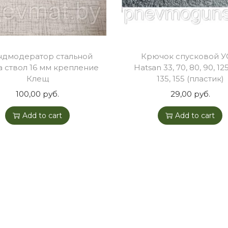
i
t
y
ндмодератор стальной
Крючок спусковой 
а ствол 16 мм крепление
Hatsan 33, 70, 80, 90, 125
Клещ
135, 155 (пластик)
100,00
руб.
29,00
руб.
Add to cart
Add to cart