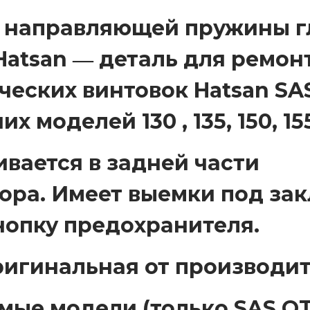
н
 направляющей пружины г
а
Hatsan ― деталь для ремон
п
р
ческих винтовок Hatsan SA
а
х моделей 130 , 135, 150, 15
в
л
я
вается в задней части
ю
ора. Имеет выемки под за
щ
е
нопку предохранителя.
й
п
ригинальная от производит
р
у
мые модели (только SAS QT
ж