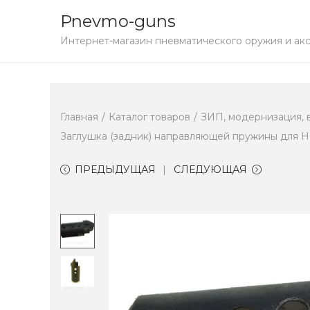
Pnevmo-guns
S
S
Интернет-магазин пневматического оружия и ак
k
k
i
i
p
p
Главная
/
Каталог товаров
/
ЗИП, модернизация, 
t
t
Заглушка (задник) направляющей пружины для Hatsa
o
o
n
c
ПРЕДЫДУЩАЯ
СЛЕДУЮЩАЯ
a
o
v
n
i
t
g
e
a
n
t
t
i