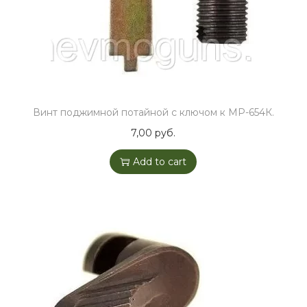
К
в
с
е
х
с
Винт поджимной потайной с ключом к МР-654К.
е
7,00
руб.
р
и
Add to cart
й
q
u
a
n
t
i