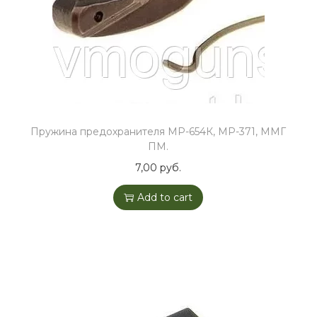
t
y
Пружина предохранителя МР-654К, МР-371, ММГ
ПМ.
7,00
руб.
Add to cart