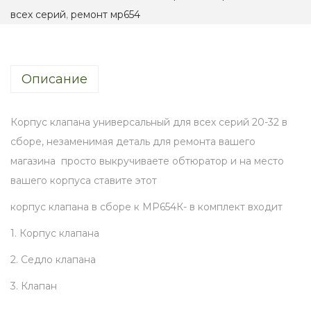
к
всех серий
,
ремонт мр654
л
а
п
Описание
а
н
а
Корпус клапана универсальный для всех серий 20-32 в
с
сборе, незаменимая деталь для ремонта вашего
т
магазина просто выкручиваете обтюратор и на место
о
вашего корпуса ставите этот
к
корпус клапана в сборе к МР654К- в комплект входит
о
1. Корпус клапана
в
ы
2. Седло клапана
й
3. Клапан
з