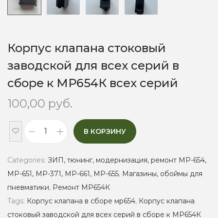
Корпус клапана стоковый
заводской для всех серий в
сборе к МР654К всех серий
100,00
руб.
В КОРЗИНУ
К
о
Categories:
ЗИП, тюнинг, модернизация, ремонт МР-654,
р
МР-651, МР-371, МР-661, МР-655
,
Магазины, обоймы для
п
пневматики
,
Ремонт МР654К
у
Tags:
Корпус клапана в сборе мр654
,
Корпус клапана
с
стоковый заводской для всех серий в сборе к МР654К