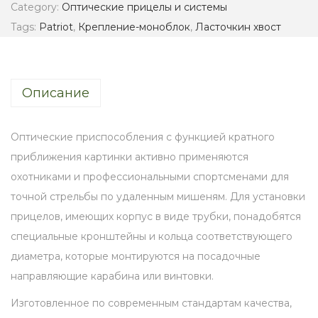
Category:
Оптические прицелы и системы
п
Tags:
Patriot
,
Крепление-моноблок
,
Ласточкин хвост
л
е
н
Описание
и
е
-
Оптические приспособления с функцией кратного
м
приближения картинки активно применяются
о
охотниками и профессиональными спортсменами для
н
точной стрельбы по удаленным мишеням. Для установки
о
прицелов, имеющих корпус в виде трубки, понадобятся
б
специальные кронштейны и кольца соответствующего
л
диаметра, которые монтируются на посадочные
о
направляющие карабина или винтовки.
к
Изготовленное по современным стандартам качества,
P