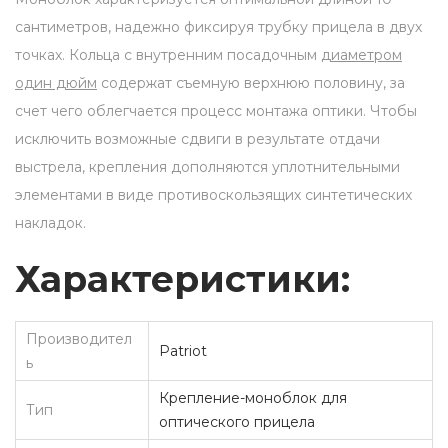
1
сантиметров, надежно фиксируя трубку прицела в двух
(
точках. Кольца с внутренним посадочным
диаметром
Л
один дюйм
содержат съемную верхнюю половину, за
а
счет чего облегчается процесс монтажа оптики. Чтобы
с
исключить возможные сдвиги в результате отдачи
т
выстрела, крепления дополняются уплотнительными
о
элементами в виде противоскользящих синтетических
ч
накладок.
к
Характеристики:
и
н
х
Производител
Patriot
в
ь
о
Крепление-моноблок для
Тип
с
оптического прицела
т