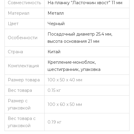
Совместимость
На планку “Ласточкин хвост” 11 мм
,
Материал
Металл
2
5
Цвет
Черный
.
Посадочный диаметр 25.4 мм,
Особенности
4
высота основания 21 мм
м
Страна
Китай
м
Крепление-моноблок,
,
Комплектация
шестигранник, упаковка
в
Размер товара
100 x 50 x 40 мм
ы
с
Вес товара
0.15 кг
о
Размер с
100 x 60 x 50 мм
к
упаковкой
и
Вес товара с
0.19 кг
й
упаковкой
2