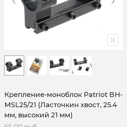
o
n
Крепление-моноблок Patriot BH-
MSL25/21 (Ласточкин хвост, 25.4
мм, высокий 21 мм)
65,00
руб.