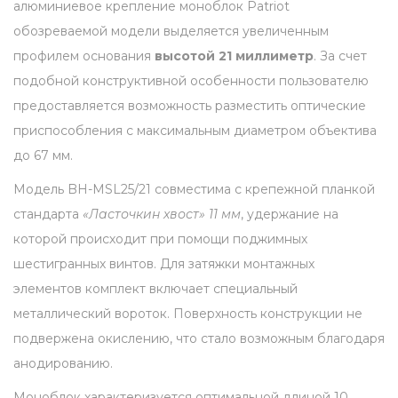
алюминиевое крепление моноблок Patriot
a
обозреваемой модели выделяется увеличенным
t
профилем основания
высотой 21 миллиметр
. За счет
r
подобной конструктивной особенности пользователю
i
предоставляется возможность разместить оптические
o
приспособления с максимальным диаметром объектива
t
до 67 мм.
B
Модель BH-MSL25/21 совместима с крепежной планкой
H
стандарта
«Ласточкин хвост» 11 мм
, удержание на
-
которой происходит при помощи поджимных
M
шестигранных винтов. Для затяжки монтажных
S
элементов комплект включает специальный
L
металлический вороток. Поверхность конструкции не
2
подвержена окислению, что стало возможным благодаря
5
анодированию.
/
2
Моноблок характеризуется оптимальной длиной 10