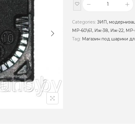
М
а
Categories:
ЗИП, модернизаци
г
МР-60\61, Иж-38, Иж-22, МР-
а
Tag:
Магазин под шарики дл
з
и
н
п
о
д
ш
а
р
и
к
и