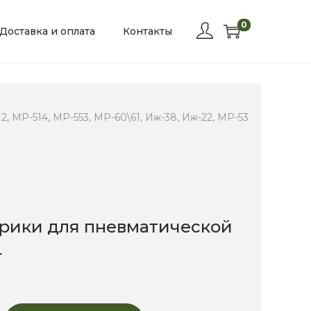
0
Доставка и оплата
Контакты
, МР-514, МР-553, МР-60\61, Иж-38, Иж-22, МР-53
рики для пневматической
4