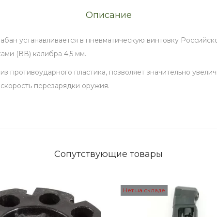
д
Описание
л
я
рабан устанавливается в пневматическую винтовку Российск
п
ами (ВВ) калибра 4,5 мм.
н
из противоударного пластика, позволяет значительно увелич
е
 скорость перезарядки оружия.
в
м
а
т
и
Сопутствующие товары
ч
е
с
Нет на складе
к
о