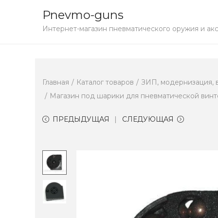
Pnevmo-guns
S
S
Интернет-магазин пневматического оружия и ак
k
k
i
i
p
p
Главная
/
Каталог товаров
/
ЗИП, модернизация, 
t
t
/
Магазин под шарики для пневматической винт
o
o
n
c
ПРЕДЫДУЩАЯ
СЛЕДУЮЩАЯ
a
o
v
n
i
t
g
e
a
n
t
t
i