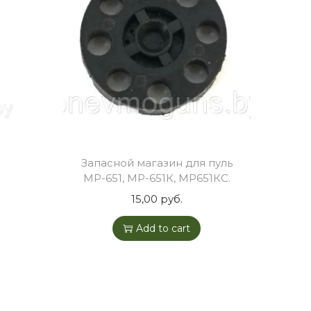
)
Запасной магазин для пуль
МР-651, МР-651К, МР651КС.
15,00
руб.
Add to cart