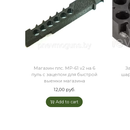
Магазин плс. МР-61 v2 на 6
З
пуль с зацепом для быстрой
шар
выемки магазина
12,00
руб.
Add to cart