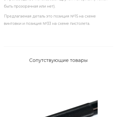
8
быть прозорачная или нет).
.
Предлагаемая деталь это позиция №15 на схеме
З
винтовки и позиция №33 на схеме пистолета.
а
к
р
ы
т
Сопутствующие товары
о
г
о
т
и
п
а
q