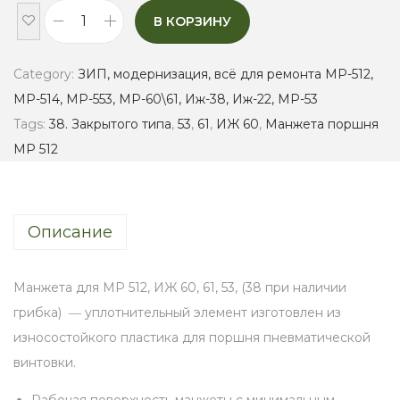
В КОРЗИНУ
М
а
Category:
ЗИП, модернизация, всё для ремонта МР-512,
н
МР-514, МР-553, МР-60\61, Иж-38, Иж-22, МР-53
ж
Tags:
38. Закрытого типа
,
53
,
61
,
ИЖ 60
,
Манжета поршня
е
МР 512
т
а
п
Описание
о
р
ш
Манжета для МР 512, ИЖ 60, 61, 53, (38 при наличии
н
грибка) ― уплотнительный элемент изготовлен из
я
износостойкого пластика для поршня пневматической
М
винтовки.
Р
Рабочая поверхность манжеты с минимальным