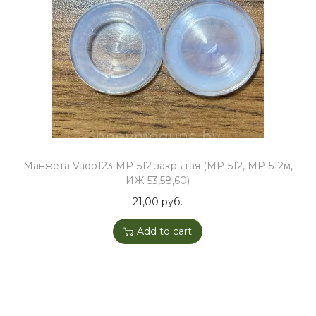
Манжета Vado123 МР-512 закрытая (МР-512, МР-512м,
ИЖ-53,58,60)
21,00
руб.
Add to cart