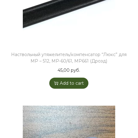
u
a
n
t
i
t
y
Наствольный утяжелитель/компенсатор “Люкс” для
МР – 512, МР-60/61, МР661 (Дрозд)
45,00
руб.
Add to cart