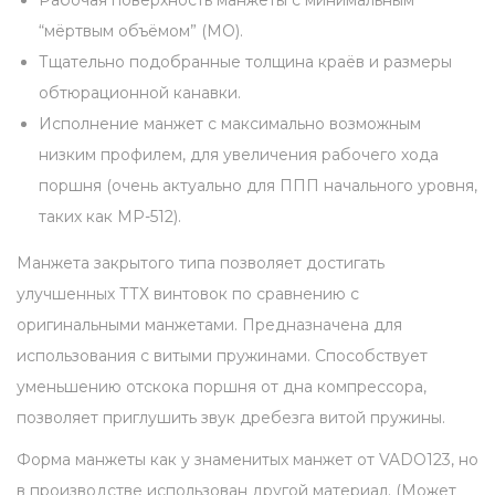
5
“мёртвым объёмом” (МО).
1
Тщательно подобранные толщина краёв и размеры
2
обтюрационной канавки.
,
Исполнение манжет с максимально возможным
И
низким профилем, для увеличения рабочего хода
Ж
поршня (очень актуально для ППП начального уровня,
6
таких как МР-512).
0
,
Манжета закрытого типа позволяет достигать
6
улучшенных ТТХ винтовок по сравнению с
1
оригинальными манжетами. Предназначена для
,
использования с витыми пружинами. Способствует
5
уменьшению отскока поршня от дна компрессора,
3
позволяет приглушить звук дребезга витой пружины.
,
Форма манжеты как у знаменитых манжет от VADO123, но
3
в производстве использован другой материал. (Может