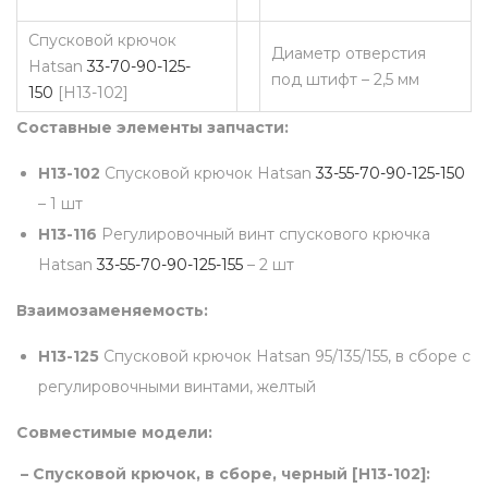
р
Спусковой крючок
Диаметр отверстия
е
Hatsan
33-70-90-125-
под штифт – 2,5 мм
с
150
[H13-102]
р
Составные элементы запчасти:
е
H13-102
Спусковой крючок Hatsan
33-55-70-90-125-150
г
– 1 шт
у
H13-116
Регулировочный винт спускового крючка
л
Hatsan
33-55-70-90-125-155
– 2 шт
и
р
Взаимозаменяемость:
о
H13-125
Спусковой крючок Hatsan 95/135/155, в сборе с
в
регулировочными винтами, желтый
о
ч
Совместимые модели:
н
– Спусковой крючок, в сборе, черный [H13-102]:
ы