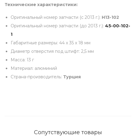
Технические характеристики:
0
2
Оригинальный номер запчасти (c 2013 г.):
H13-102
]
Оригинальный номер запчасти (до 2013 г.):
45-00-102-
q
1
u
Габаритные размеры: 44 x 35 x 18 мм
a
Диаметр отверстия под штифт: 2,5 мм
n
Масса: 13 г
t
Материал: алюминий
i
Страна-производитель:
Турция
t
y
Сопутствующие товары