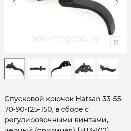
o
n
Спусковой крючок Hatsan 33-55-
70-90-125-150, в сборе с
регулировочными винтами,
черный (оригинал) [H13-102]