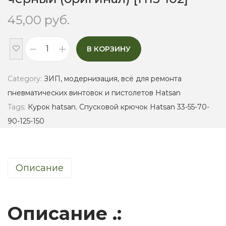
45,00
руб.
В КОРЗИНУ
С
п
Category:
ЗИП, модернизация, всё для ремонта
у
пневматических винтовок и пистолетов Hatsan
с
Tags:
Курок hatsan
,
Спусковой крючок Hatsan 33-55-70-
к
90-125-150
о
в
о
Описание
й
к
р
Описание .:
ю
ч