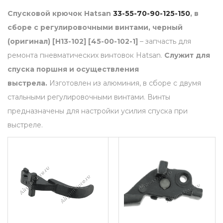
-
Спусковой крючок Hatsan
33-55-70-90-125-150
, в
9
сборе с регулировочными винтами, черный
0
(оригинал) [H13-102] [45-00-102-1]
– запчасть для
-
ремонта пневматических винтовок Hatsan.
Служит для
1
спуска поршня и осуществления
2
выстрела.
Изготовлен из алюминия, в сборе с двумя
5
стальными регулировочными винтами. Винты
-
предназначены для настройки усилия спуска при
1
выстреле.
5
0
,
в
с
б
о