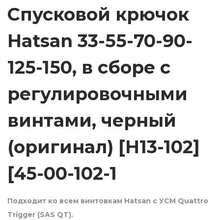
Спусковой крючок
о
к
Hatsan
33-55-70-90-
H
a
125-150
, в сборе с
t
s
регулировочными
a
n
винтами, черный
3
3
(оригинал) [H13-102]
-
5
[45-00-102-1
5
-
Подходит ко всем винтовкам Hatsan с УСМ Quattro
7
Trigger (SAS QT).
0