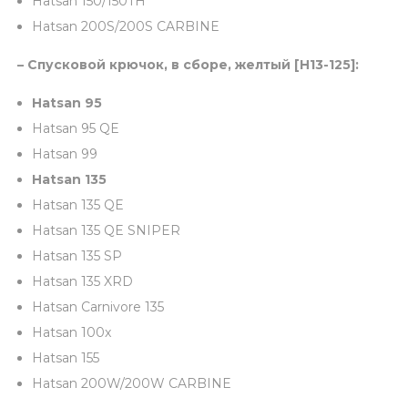
Hatsan 150/150TH
(
Hatsan 200S/200S CARBINE
о
– Спусковой крючок, в сборе, желтый [H13-125]:
р
и
Hatsan 95
г
Hatsan 95 QE
и
Hatsan 99
н
Hatsan 135
а
Hatsan 135 QE
л
Hatsan 135 QE SNIPER
)
Hatsan 135 SP
[
Hatsan 135 XRD
H
Hatsan Carnivore 135
1
Hatsan 100x
3
Hatsan 155
-
Hatsan 200W/200W CARBINE
1