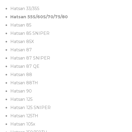
м
Hatsan 33/35S
и
Hatsan 55S/60S/70/75/80
в
Hatsan 85
и
Hatsan 85 SNIPER
н
Hatsan 85X
т
Hatsan 87
а
Hatsan 87 SNIPER
м
Hatsan 87 QE
и
Hatsan 88
,
Hatsan 88TH
ч
Hatsan 90
е
Hatsan 125
р
Hatsan 125 SNIPER
н
Hatsan 125TH
ы
Hatsan 105x
й