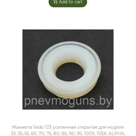
Add to cart
Манжета Vado 123 усиленная открытая для модели
33, 35, 55, 60, 70, 75, 80, 85, 90, 95, 100Х, 105Х, ALPHA,