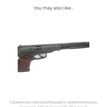
(
You may also like…
3
2
в
е
р
с
и
и
)
q
u
a
n
t
Удлинитель ствола разборный к пневматическому
i