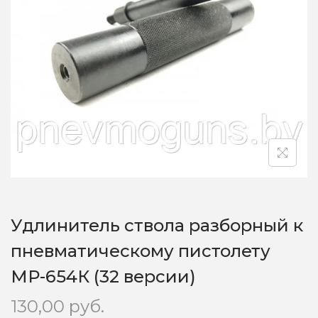
o
n
Удлинитель ствола разборный к
пневматическому пистолету
МР-654К (32 версии)
130,00
руб.