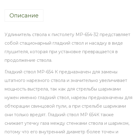
ь
Описание
с
т
в
Удлинитель ствола к пистолету МР-654-32 представляет
о
собой стационарный гладкий ствол и насадку в виде
л
глушителя, которая при установке превращается в
а
продолжение ствола.
р
Гладкий ствол МР-654 К предназначен для замены
а
штатного нарезного ствола и значительно увеличивает
з
мощность выстрела, так как для стрельбы шариками
б
нужен именно гладкий ствол, нарезы предназначены для
о
обтюрации свинцовой пули, а при стрельбе шариками
р
они только вредят. Гладкий ствол МР 654К также
н
снижает утечку газа между стенками ствола и шариком,
ы
потому что его внутренний диаметр более точен и
й