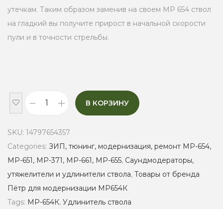
утечкам. Таким образом заменив на своем МР 654 ствол
на гладкий вы получите прирост в начальной скорости
пули и в точности стрельбы.
В КОРЗИНУ
У
д
SKU:
14797654357
л
Categories:
ЗИП, тюнинг, модернизация, ремонт МР-654,
и
МР-651, МР-371, МР-661, МР-655
,
Саундмодераторы,
н
утяжелители и удлинители ствола
,
Товары от бренда
и
Пётр для модернизации МР654К
т
Tags:
МР-654К
,
Удлинитель ствола
е
л