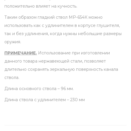
положительно влияет на кучность.
п
и
Таким образом гладкий ствол МР-654К можно
с
использовать как с удлинителем в корпусе глушителя,
т
так и без удлинения, когда нужны небольшие размеры
о
оружия.
л
ПРИМЕЧАНИЕ.
Использование при изготовлении
е
данного товара нержавеющей стали, позволяет
т
длительно сохранять зеркальную поверхность канала
у
ствола.
М
Длина основного ствола – 96 мм.
Р
-
Длина ствола с удлинителем – 230 мм
6
5
4
К