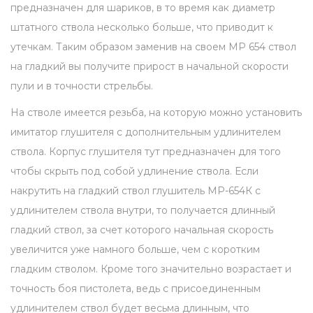
предназначен для шариков, в то время как диаметр
к
штатного ствола несколько больше, что приводит к
п
утечкам. Таким образом заменив на своем МР 654 ствол
н
на гладкий вы получите прирост в начальной скорости
е
пули и в точности стрельбы.
в
На стволе имеется резьба, на которую можно установить
м
имитатор глушителя с дополнительным удлинителем
а
ствола. Корпус глушителя тут предназначен для того
т
чтобы скрыть под собой удлинение ствола. Если
и
накрутить на гладкий ствол глушитель МР-654К с
ч
удлинителем ствола внутри, то получается длинный
е
гладкий ствол, за счет которого начальная скорость
с
увеличится уже намного больше, чем с коротким
к
гладким стволом. Кроме того значительно возрастает и
о
точность боя пистолета, ведь с присоединенным
м
удлинителем ствол будет весьма длинным, что
у