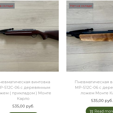
а складе
Нет на складе
невматическая винтовка
Пневматическая в
Р-512С-06 с деревянным
МР-512С-06 с дер
жем ( прикладом ) Монте
ложем Монте К
Карло
535,00
руб.
535,00
руб.
Read mor