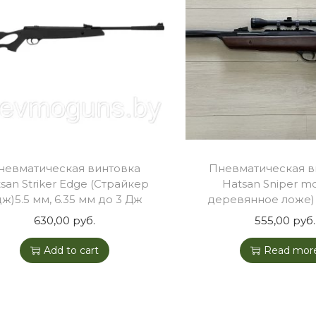
невматическая винтовка
Пневматическая в
san Striker Edge (Страйкер
Hatsan Sniper m
ж)5.5 мм, 6.35 мм до 3 Дж
деревянное ложе)
630,00
руб.
555,00
руб.
Add to cart
Read mor