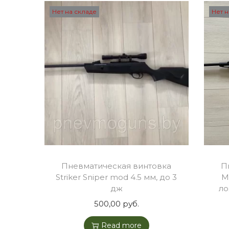
Нет на складе
Нет н
Пневматическая винтовка
П
Striker Sniper mod 4.5 мм, до 3
М
дж
ло
500,00
руб.
Read more