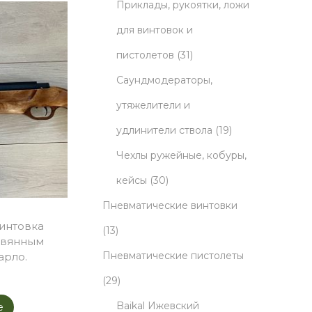
5
r
t
u
Приклады, рукоятки, ложи
p
o
s
c
для винтовок и
r
d
3
t
пистолетов
31
o
u
1
s
Саундмодераторы,
d
c
p
утяжелители и
u
t
r
1
удлинители ствола
19
c
s
o
9
Чехлы ружейные, кобуры,
3
t
d
p
кейсы
30
0
s
u
r
Пневматические винтовки
интовка
1
p
c
o
13
евянным
3
r
t
d
Пневматические пистолеты
арло.
p
2
o
s
u
29
r
9
d
c
Baikal Ижевский
e