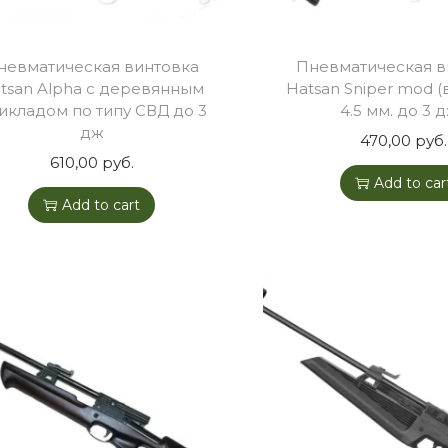
невматическая винтовка
Пневматическая в
tsan Alpha с деревянным
Hatsan Sniper mod 
икладом по типу СВД до 3
4.5 мм. до 3 д
дж
470,00
руб.
610,00
руб.
Add to car
Add to cart