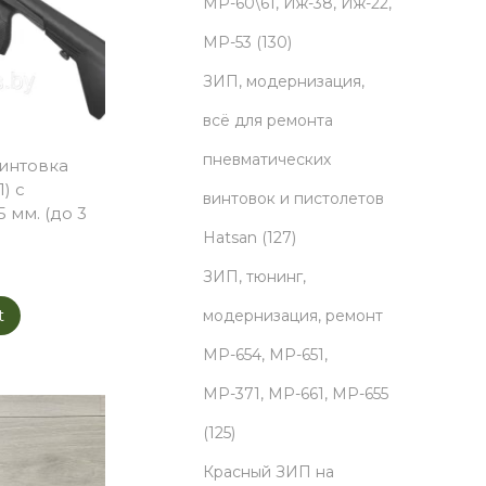
o
МР-60\61, Иж-38, Иж-22,
d
1
МР-53
130
u
3
ЗИП, модернизация,
c
0
всё для ремонта
t
p
пневматических
интовка
) с
s
r
винтовок и пистолетов
 мм. (до 3
o
1
Hatsan
127
d
2
ЗИП, тюнинг,
u
7
модернизация, ремонт
t
c
p
МР-654, МР-651,
t
r
МР-371, МР-661, МР-655
1
s
o
125
2
d
Красный ЗИП на