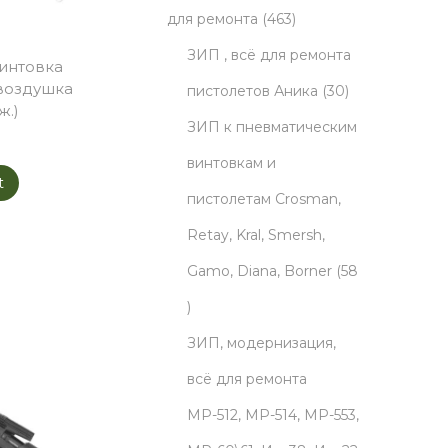
o
t
p
o
4
d
для ремонта
463
d
s
r
d
6
u
ЗИП , всё для ремонта
интовка
(воздушка
u
o
u
3
c
3
пистолетов Аника
30
ж.)
c
d
c
p
t
0
ЗИП к пневматическим
t
u
t
r
s
p
винтовкам и
t
s
c
s
o
r
пистолетам Crosman,
t
d
o
Retay, Kral, Smersh,
s
u
d
Gamo, Diana, Borner
58
5
c
u
8
t
c
ЗИП, модернизация,
p
s
t
всё для ремонта
r
s
МР-512, МР-514, МР-553,