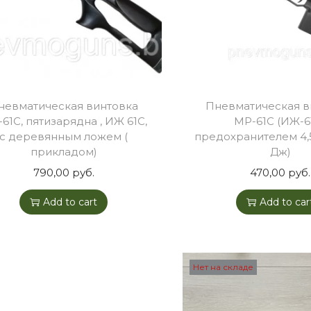
невматическая винтовка
Пневматическая в
61C, пятизарядна , ИЖ 61С,
МР-61С (ИЖ-61
с деревянным ложем (
предохранителем 4,5
прикладом)
Дж)
790,00
руб.
470,00
руб.
Add to cart
Add to car
Нет на складе