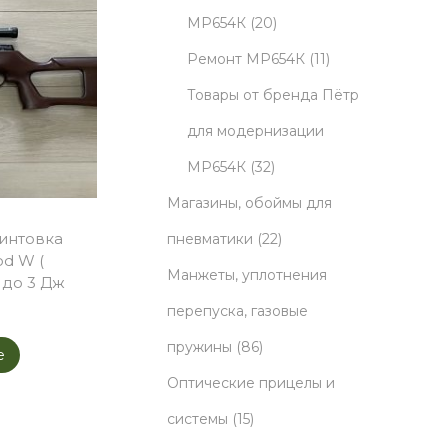
5
u
2
МР654К
20
p
c
0
1
Ремонт МР654К
11
r
t
p
1
Товары от бренда Пётр
o
s
r
p
для модернизации
d
3
o
r
МР654К
32
u
2
d
o
Магазины, обоймы для
c
p
u
2
d
интовка
пневматики
22
od W (
t
r
c
2
u
Манжеты, уплотнения
 до 3 Дж
s
o
t
p
c
перепуска, газовые
8
d
s
r
t
пружины
86
e
6
u
o
s
Оптические прицелы и
1
p
c
d
системы
15