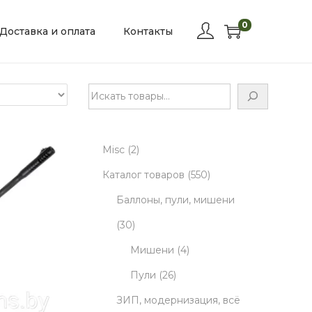
0
Доставка и оплата
Контакты
П
о
и
2
Misc
2
с
к
p
5
Каталог товаров
550
r
5
Баллоны, пули, мишени
3
o
0
30
0
d
4
p
Мишени
4
p
u
2
p
r
Пули
26
r
c
6
r
o
ЗИП, модернизация, всё