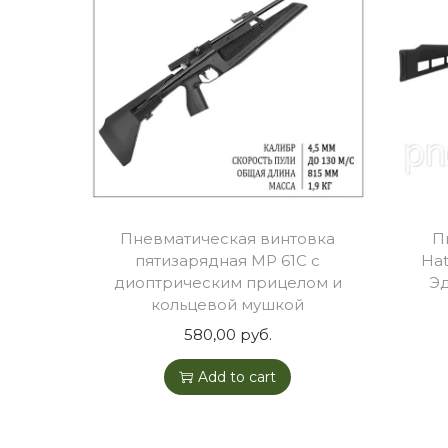
Пневматическая винтовка
П
пятизарядная МР 61С с
Hat
диоптрическим прицелом и
Эд
кольцевой мушкой
580,00
руб.
Add to cart