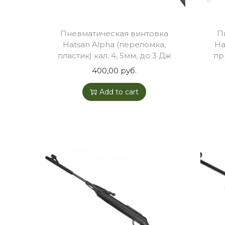
o
n
Пневматическая винтовка
П
Hatsan Alpha (переломка,
Ha
пластик) кал. 4, 5мм, до 3 Дж
пр
400,00
руб.
Add to cart