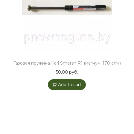
o
n
Газовая пружина Karl Smersh R1 (магнум, 170 атм.)
50,00
руб.
Add to cart