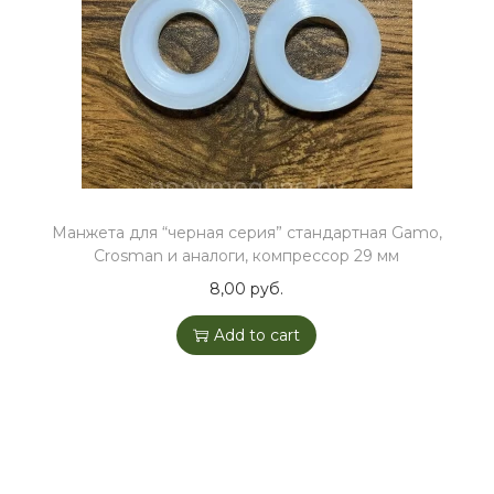
o
n
Манжета для “черная серия” стандартная Gamo,
Crosman и аналоги, компрессор 29 мм
8,00
руб.
Add to cart