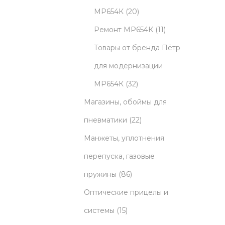
5
u
2
МР654К
20
p
c
0
1
Ремонт МР654К
11
r
t
p
1
Товары от бренда Пётр
o
s
r
p
для модернизации
d
3
o
r
МР654К
32
u
2
d
o
Магазины, обоймы для
c
p
u
2
d
пневматики
22
t
r
c
2
u
Манжеты, уплотнения
s
o
t
p
c
перепуска, газовые
8
d
s
r
t
пружины
86
6
u
o
s
Оптические прицелы и
1
p
c
d
системы
15