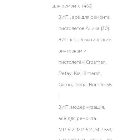
o
t
p
o
4
d
для ремонта
463
d
s
r
d
6
u
ЗИП , всё для ремонта
u
o
u
3
c
3
пистолетов Аника
30
c
d
c
p
t
0
ЗИП к пневматическим
t
u
t
r
s
p
винтовкам и
s
c
s
o
r
пистолетам Crosman,
t
d
o
Retay, Kral, Smersh,
s
u
d
Gamo, Diana, Borner
58
5
c
u
8
t
c
ЗИП, модернизация,
p
s
t
всё для ремонта
r
s
МР-512, МР-514, МР-553,