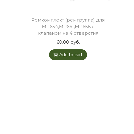
o
n
Ремкомплект (ремгруппа) для
МР654,МР661,МР656 с
клапаном на 4 отверстия
60,00
руб.
Add to cart