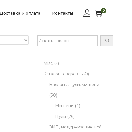
0
Доставка и оплата
Контакты
П
о
и
2
Misc
2
с
к
p
5
Каталог товаров
550
r
5
Баллоны, пули, мишени
3
o
0
30
0
d
4
p
Мишени
4
p
u
2
p
r
Пули
26
r
c
6
r
o
ЗИП, модернизация, всё