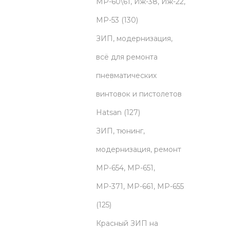
o
МР-60\61, Иж-38, Иж-22,
d
1
МР-53
130
u
3
ЗИП, модернизация,
c
0
всё для ремонта
t
p
пневматических
s
r
винтовок и пистолетов
o
1
Hatsan
127
d
2
ЗИП, тюнинг,
u
7
модернизация, ремонт
c
p
МР-654, МР-651,
t
r
МР-371, МР-661, МР-655
1
s
o
125
2
d
Красный ЗИП на