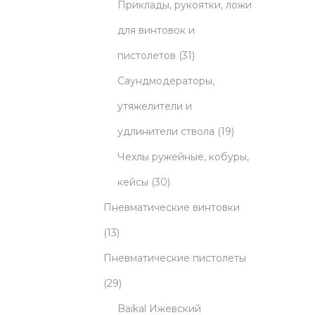
5
r
t
u
Приклады, рукоятки, ложи
p
o
s
c
для винтовок и
r
d
3
t
пистолетов
31
o
u
1
s
Саундмодераторы,
d
c
p
утяжелители и
u
t
r
1
удлинители ствола
19
c
s
o
9
Чехлы ружейные, кобуры,
3
t
d
p
кейсы
30
0
s
u
r
Пневматические винтовки
1
p
c
o
13
3
r
t
d
Пневматические пистолеты
p
2
o
s
u
29
r
9
d
c
Baikal Ижевский