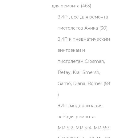
o
t
p
o
4
d
для ремонта
463
d
s
r
d
6
u
ЗИП , всё для ремонта
u
o
u
3
c
3
пистолетов Аника
30
c
d
c
p
t
0
ЗИП к пневматическим
t
u
t
r
s
p
винтовкам и
s
c
s
o
r
пистолетам Crosman,
t
d
o
Retay, Kral, Smersh,
s
u
d
Gamo, Diana, Borner
58
5
c
u
8
t
c
ЗИП, модернизация,
p
s
t
всё для ремонта
r
s
МР-512, МР-514, МР-553,