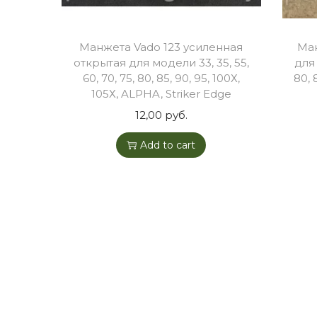
o
n
Манжета Vado 123 усиленная
Ма
открытая для модели 33, 35, 55,
для 
60, 70, 75, 80, 85, 90, 95, 100Х,
80, 
105Х, ALPHA, Striker Edge
12,00
руб.
Add to cart