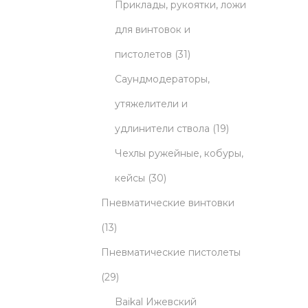
5
r
t
u
Приклады, рукоятки, ложи
p
o
s
c
для винтовок и
r
d
3
t
пистолетов
31
o
u
1
s
Саундмодераторы,
d
c
p
утяжелители и
u
t
r
1
удлинители ствола
19
c
s
o
9
Чехлы ружейные, кобуры,
3
t
d
p
кейсы
30
0
s
u
r
Пневматические винтовки
1
p
c
o
13
3
r
t
d
Пневматические пистолеты
p
2
o
s
u
29
r
9
d
c
Baikal Ижевский