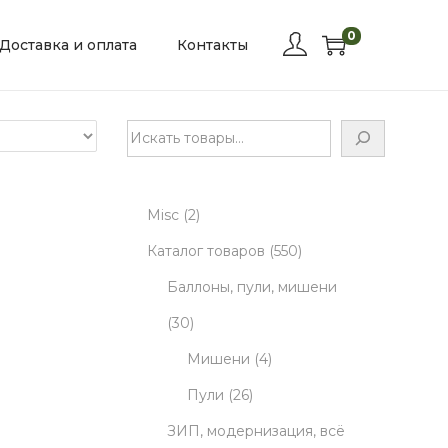
0
Доставка и оплата
Контакты
П
о
и
2
Misc
2
с
к
p
5
Каталог товаров
550
r
5
Баллоны, пули, мишени
3
o
0
30
0
d
4
p
Мишени
4
p
u
2
p
r
Пули
26
r
c
6
r
o
ЗИП, модернизация, всё