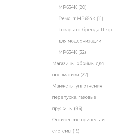
5
u
2
МР654К
20
p
c
0
1
Ремонт МР654К
11
r
t
p
1
Товары от бренда Пётр
o
s
r
p
для модернизации
d
3
o
r
МР654К
32
u
2
d
o
Магазины, обоймы для
c
p
u
2
d
пневматики
22
t
r
c
2
u
Манжеты, уплотнения
s
o
t
p
c
перепуска, газовые
8
d
s
r
t
пружины
86
6
u
o
s
Оптические прицелы и
1
p
c
d
системы
15