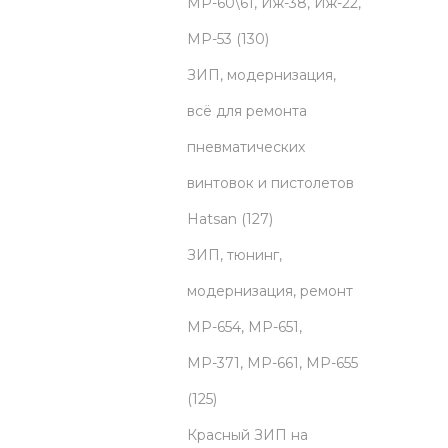
o
МР-60\61, Иж-38, Иж-22,
d
1
МР-53
130
u
3
ЗИП, модернизация,
c
0
всё для ремонта
t
p
пневматических
s
r
винтовок и пистолетов
o
1
Hatsan
127
d
2
ЗИП, тюнинг,
u
7
модернизация, ремонт
c
p
МР-654, МР-651,
t
r
МР-371, МР-661, МР-655
1
s
o
125
2
d
Красный ЗИП на