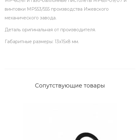
МР-60/61 и газо-баллонные пистолеты МР651-09/07 и
я
винтовки МР553/555 производства Ижевского
п
механического завода.
р
Деталь оригинальная от производителя.
и
Габаритные размеры: 13x15x8 мм.
к
л
а
д
а
Сопутствующие товары
к
М
Р
6
0
/
6