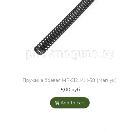
1
-
0
7
/
0
9
q
u
Пружина боевая МР-512, ИЖ-38 (Магнум).
a
15,00
руб.
n
Add to cart
t
i
t
y