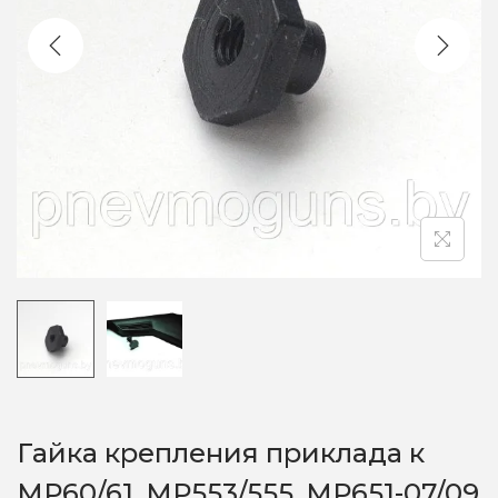
o
n
Гайка крепления приклада к
МР60/61, МР553/555, МР651-07/09