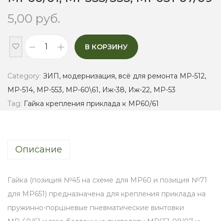
5,00
руб.
В КОРЗИНУ
Г
а
Category:
ЗИП, модернизация, всё для ремонта МР-512,
й
МР-514, МР-553, МР-60\61, Иж-38, Иж-22, МР-53
к
Tag:
Гайка крепления приклада к МР60/61
а
к
р
Описание
е
п
л
Гайка (позиция №45 на схеме для МР60 и позиция №71
е
для МР651) предназначена для крепления приклада на
н
пружинно-поршневые пневматические винтовки
и