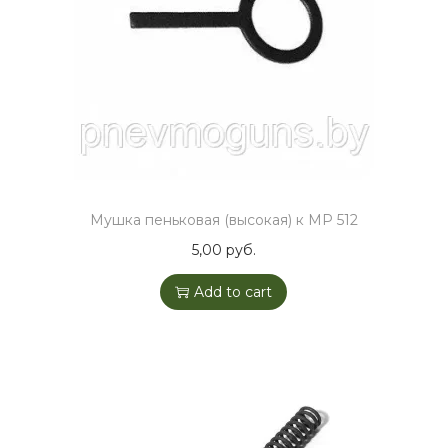
1
,
М
Р
5
5
3
/
Мушка пеньковая (высокая) к МР 512
5
5,00
руб.
5
Add to cart
5
,
М
Р
6
5