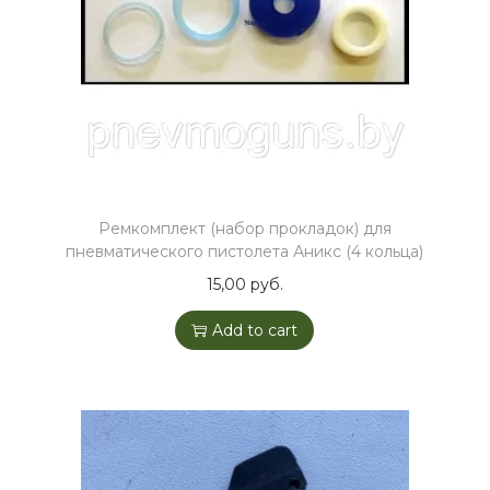
t
y
Ремкомплект (набор прокладок) для
пневматического пистолета Аникс (4 кольца)
15,00
руб.
Add to cart