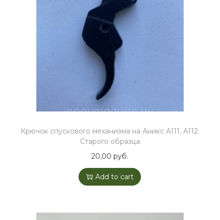
Крючок спускового механизма на Аникс А111, А112.
Старого образца
20,00
руб.
Add to cart