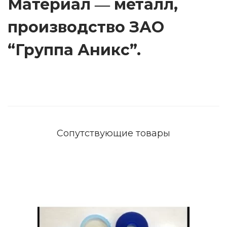
Материал ― металл,
0
0
производство ЗАО
0
“Группа Аникс”.
(
С
к
и
ф
)
Сопутствующие товары
.
q
u
a
n
t
i