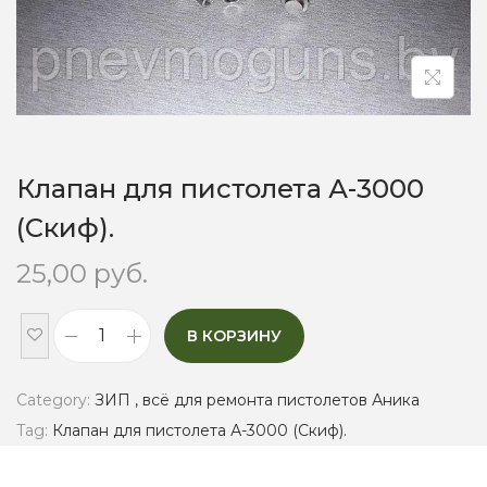
o
n
Клапан для пистолета А-3000
(Скиф).
25,00
руб.
В КОРЗИНУ
К
л
Category:
ЗИП , всё для ремонта пистолетов Аника
а
Tag:
Клапан для пистолета А-3000 (Скиф).
п
а