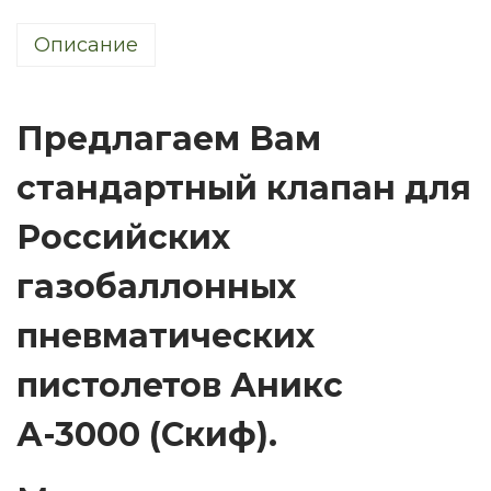
н
Описание
д
л
я
Предлагаем Вам
п
и
стандартный клапан для
с
Российских
т
о
газобаллонных
л
е
пневматических
т
пистолетов Аникс
а
А
А-3000 (Скиф).
-
3