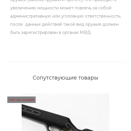
S
увеличению мощности может повлечь за собой
t
административную или уголовную ответственность,
r
после данных действий такой вид оружия должен
i
быть зарегистрирован в органах МВД.
k
e
r
E
d
g
Сопутствующие товары
e
,
J
Нет на складе
u
n
i