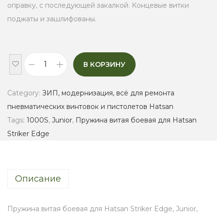
оправку, с последующей закалкой. Концевые витки
поджаты и зашлифованы.
В КОРЗИНУ
П
р
Category:
ЗИП, модернизация, всё для ремонта
у
пневматических винтовок и пистолетов Hatsan
ж
Tags:
1000S
,
Junior
,
Пружина витая боевая для Hatsan
и
Striker Edge
н
а
в
Описание
и
т
а
Пружина витая боевая для Hatsan Striker Edge, Junior,