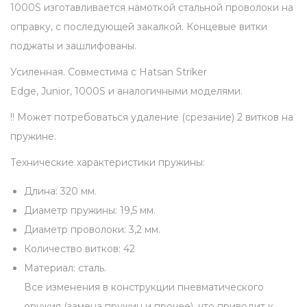
я
1000S изготавливается намоткой стальной проволоки на
б
оправку, с последующей закалкой. Концевые витки
о
поджаты и зашлифованы.
е
Усиленная. Совместима с Hatsan Striker
в
Edge, Junior, 1000S и аналогичными моделями.
а
!! Может потребоваться удаление (срезание) 2 витков на
я
пружине.
д
л
Технические характеристики пружины:
я
Длина: 320 мм.
H
Диаметр пружины: 19,5 мм.
a
Диаметр проволоки: 3,2 мм.
t
Количество витков: 42
s
Материал: сталь.
a
Все изменения в конструкции пневматического
n
оружия (замена пружин и прочее), что приводит к