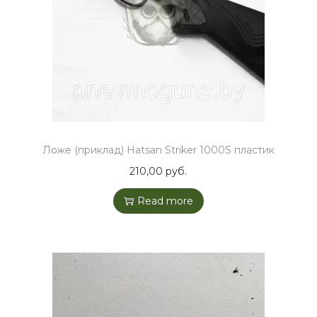
o
r
,
1
0
0
0
S
Ложе (приклад) Hatsan Striker 1000S пластик
q
210,00
руб.
u
Read more
a
n
t
i
t
y